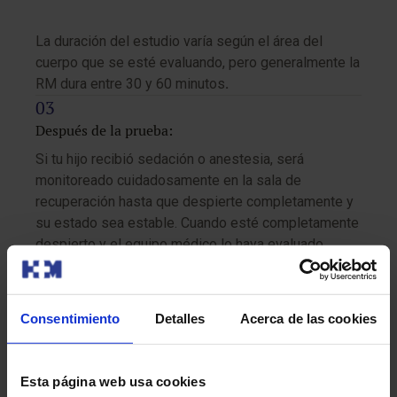
La duración del estudio varía según el área del
cuerpo que se esté evaluando, pero generalmente la
RM dura entre 30 y 60 minutos
.
Después de la prueba:
Si tu hijo recibió sedación o anestesia, será
monitoreado cuidadosamente en la sala de
recuperación hasta que despierte completamente y
su estado sea estable. Cuando esté completamente
despierto y el equipo médico lo haya evaluado,
podrá reanudar sus actividades normales, siempre
siguiendo las indicaciones del médico.
Consentimiento
Detalles
Acerca de las cookies
Los resultados de la resonancia magnética serán
Esta página web usa cookies
interpretados por un radiólogo pediátrico, quien los