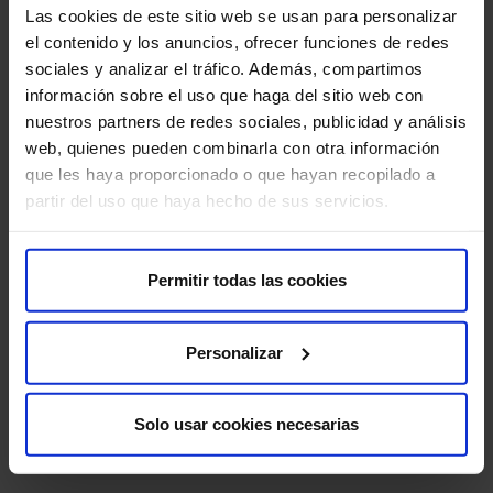
Las cookies de este sitio web se usan para personalizar
enviará a su médico. Luego, el médico te explicará
el contenido y los anuncios, ofrecer funciones de redes
los hallazgos y, si es necesario, te recomendará el
sociales y analizar el tráfico. Además, compartimos
tratamiento adecuado para tu hijo.
información sobre el uso que haga del sitio web con
nuestros partners de redes sociales, publicidad y análisis
Recomendaciones para la prueba
web, quienes pueden combinarla con otra información
que les haya proporcionado o que hayan recopilado a
La seguridad de tu hijo es nuestra máxima prioridad. Los
partir del uso que haya hecho de sus servicios.
profesionales de HM Hospitales están altamente
capacitados para realizar resonancias magnéticas
pediátricas de forma segura y eficaz. En la mayoría de
Permitir todas las cookies
los casos, se permite que uno de los padres acompañe
al niño durante la preparación y hasta que se inicie la
Personalizar
sedación o anestesia. No dudes en hacer preguntas y
expresar cualquier inquietud que tengas. Estamos aquí
para ayudarte a ti y a tu hijo a sentirse lo más cómodos
Solo usar cookies necesarias
posible.