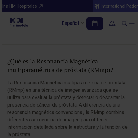
Diagnósticos
Ir a HM Hospitales
International Patie
Resonancia Magnética Multiparamétrica
de Próstata (RMmp)
Español
Tabla de contenidos
¿Qué es la Resonancia Magnética
multiparamétrica de próstata (RMmp)?
La Resonancia Magnética multiparamétrica de próstata
(RMmp) es una técnica de imagen avanzada que se
utiliza para evaluar la próstata y detectar o descartar la
presencia de cáncer de próstata. A diferencia de una
resonancia magnética convencional, la RMmp combina
diferentes secuencias de imagen para obtener
información detallada sobre la estructura y la función de
la próstata.