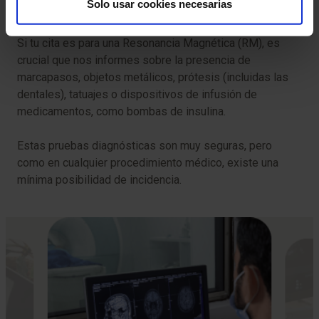
Solo usar cookies necesarias
que deberás leer y firmar.
Si tu cita es para una Resonancia Magnética (RM), es
crucial que nos informes sobre la presencia de
marcapasos, objetos metálicos, prótesis (incluidas las
dentales), tatuajes o dispositivos de infusión de
medicamentos, como bombas de insulina.
Estas pruebas diagnósticas son muy seguras, pero
como en cualquier procedimiento médico, existe una
mínima posibilidad de incidencia.