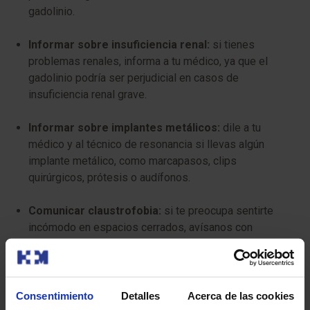
gadolinio.
Informar sobre insuficiencia renal:
si tienes
problemas renales, informa a tu médico, ya que el
gadolinio podría ser perjudicial en casos de
insuficiencia renal grave.
Informar sobre implantes metálicos:
dile a tu
médico y al técnico de resonancia si llevas algún
implante metálico, como marcapasos, clips
quirúrgicos, prótesis o audífonos.
Comunicar claustrofobia:
si te preocupa sentirte
incómodo en espacios cerrados, avísanos con
antelación para que podamos ayudarte a estar más
tranquilo durante la prueba.
Consentimiento
Detalles
Acerca de las cookies
¿Tiene algún riesgo?