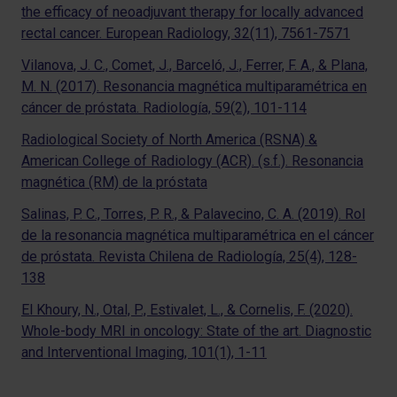
the efficacy of neoadjuvant therapy for locally advanced
rectal cancer. European Radiology, 32(11), 7561-7571
Vilanova, J. C., Comet, J., Barceló, J., Ferrer, F. A., & Plana,
M. N. (2017). Resonancia magnética multiparamétrica en
cáncer de próstata. Radiología, 59(2), 101-114
Radiological Society of North America (RSNA) &
American College of Radiology (ACR). (s.f.). Resonancia
magnética (RM) de la próstata
Salinas, P. C., Torres, P. R., & Palavecino, C. A. (2019). Rol
de la resonancia magnética multiparamétrica en el cáncer
de próstata. Revista Chilena de Radiología, 25(4), 128-
138
El Khoury, N., Otal, P., Estivalet, L., & Cornelis, F. (2020).
Whole-body MRI in oncology: State of the art. Diagnostic
and Interventional Imaging, 101(1), 1-11