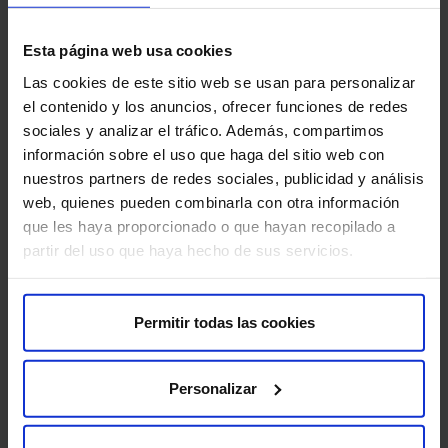
La RMmp es una prueba segura, pero existen algunos
Esta página web usa cookies
riesgos:
Las cookies de este sitio web se usan para personalizar
el contenido y los anuncios, ofrecer funciones de redes
Reacciones alérgicas al gadolinio:
en raras
sociales y analizar el tráfico. Además, compartimos
ocasiones, el gadolinio puede causar reacciones
información sobre el uso que haga del sitio web con
alérgicas.
nuestros partners de redes sociales, publicidad y análisis
web, quienes pueden combinarla con otra información
Fibrosis nefrogénica sistémica (FNS):
en pacientes
que les haya proporcionado o que hayan recopilado a
con insuficiencia renal grave, el gadolinio puede causar
partir del uso que haya hecho de sus servicios.
FNS, una enfermedad rara pero grave.
Para que tu prueba se desarrolle sin contratiempos, te
pedimos que llegues con antelación a la hora indicada.
Permitir todas las cookies
Así podremos realizar la preparación administrativa y
clínica necesaria.
Personalizar
Antes de la prueba, te entregaremos el Consentimiento
Informado, un documento con información importante