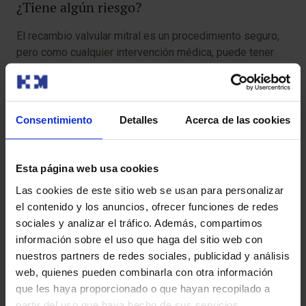
¿Tiene algún riesgo?
El recambio valvular mitral es un procedimiento seguro,
pero como cualquier intervención médica, puede tener
riesgos mínimos:
Arritmias:
algunas personas pueden desarrollar
ritmos cardíacos irregulares después de la cirugía.
Consentimiento
Detalles
Acerca de las cookies
Sangrado:
en el sitio de la incisión o dentro del tórax.
Esta página web usa cookies
Infección:
aunque rara, puede ocurrir en el área de la
Las cookies de este sitio web se usan para personalizar
incisión o alrededor de la válvula implantada.
el contenido y los anuncios, ofrecer funciones de redes
sociales y analizar el tráfico. Además, compartimos
Formación de coágulos:
puede haber riesgo de
información sobre el uso que haga del sitio web con
coágulos sanguíneos que podrían causar un accidente
nuestros partners de redes sociales, publicidad y análisis
cerebrovascular.
web, quienes pueden combinarla con otra información
que les haya proporcionado o que hayan recopilado a
Riesgos relacionados con la anestesia:
mareos,
partir del uso que haya hecho de sus servicios.