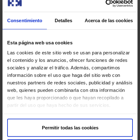
Exposición a radiación:
la FDG emite una pequeña
cantidad de radiación, pero la dosis es baja y se
considera segura.
Consentimiento
Detalles
Acerca de las cookies
Reacciones alérgicas
(raras): en casos
excepcionales, puede haber reacciones alérgicas al
Esta página web usa cookies
radiofármaco.
Las cookies de este sitio web se usan para personalizar
el contenido y los anuncios, ofrecer funciones de redes
Molestias leves:
puedes experimentar molestias en
sociales y analizar el tráfico. Además, compartimos
el sitio de la inyección.
información sobre el uso que haga del sitio web con
Para que tu prueba se desarrolle sin contratiempos, te
nuestros partners de redes sociales, publicidad y análisis
pedimos que llegues con antelación a la hora indicada.
web, quienes pueden combinarla con otra información
Así podremos realizar la preparación administrativa y
que les haya proporcionado o que hayan recopilado a
clínica necesaria.
partir del uso que haya hecho de sus servicios.
Antes de la prueba, te entregaremos el Consentimiento
Informado, un documento con información importante
Permitir todas las cookies
que deberás leer y firmar.