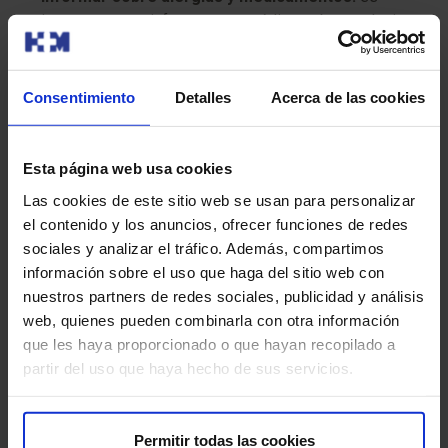
importante que informes a tu médico sobre cualquier
alergia que tengas y sobre todos los medicamentos
que estás tomando, incluyendo los de venta libre y los
suplementos.
Consentimiento
Detalles
Acerca de las cookies
Beber abundante líquido:
bebe abundante líquido
antes y después de la prueba.
Esta página web usa cookies
Las cookies de este sitio web se usan para personalizar
Informa sobre embarazo o lactancia:
si estás
el contenido y los anuncios, ofrecer funciones de redes
embarazada o amamantando, informa a tu médico.
sociales y analizar el tráfico. Además, compartimos
información sobre el uso que haga del sitio web con
nuestros partners de redes sociales, publicidad y análisis
¿Tiene algún riesgo?
web, quienes pueden combinarla con otra información
que les haya proporcionado o que hayan recopilado a
Los PET Diagnósticos con Radioisótopos son
partir del uso que haya hecho de sus servicios.
generalmente seguros, pero como cualquier
procedimiento médico que involucra radiación, tienen
algunos riesgos mínimos a considerar:
Permitir todas las cookies