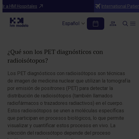
Diagnósticos
Ir a HM Hospitales
International Patie
PET diagnósticos con radioisótopos
Español
Tabla de contenidos
¿Qué son los PET diagnósticos con
radioisótopos?
Los PET diagnósticos con radioisótopos son técnicas
de imagen de medicina nuclear que utilizan la tomografía
por emisión de positrones (PET) para detectar la
distribución de radioisótopos (también llamados
radiofármacos o trazadores radiactivos) en el cuerpo.
Estos radioisótopos se unen a moléculas específicas
que participan en procesos biológicos, lo que permite
visualizar y cuantificar estos procesos en vivo. La
elección del radioisótopo depende del proceso