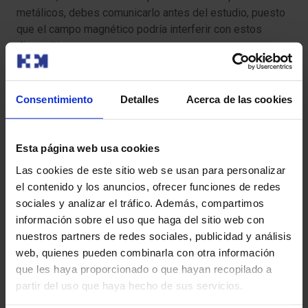
metálicos, debes comunicarlo antes del estudio, puesto
que el campo magnético podría interferir con estos
dispositivos.
Para que tu prueba se desarrolle sin contratiempos, te
pedimos que llegues con antelación a la hora indicada.
Consentimiento
Detalles
Acerca de las cookies
Así podremos realizar la preparación administrativa y
clínica necesaria.
Esta página web usa cookies
Antes de la prueba, te entregaremos el Consentimiento
Las cookies de este sitio web se usan para personalizar
Informado, un documento con información importante
el contenido y los anuncios, ofrecer funciones de redes
que deberás leer y firmar.
sociales y analizar el tráfico. Además, compartimos
información sobre el uso que haga del sitio web con
Si tu cita es para una Resonancia Magnética (RM), es
nuestros partners de redes sociales, publicidad y análisis
crucial que nos informes sobre la presencia de
web, quienes pueden combinarla con otra información
marcapasos, objetos metálicos, prótesis (incluidas las
que les haya proporcionado o que hayan recopilado a
dentales), tatuajes o dispositivos de infusión de
partir del uso que haya hecho de sus servicios.
medicamentos, como bombas de insulina.