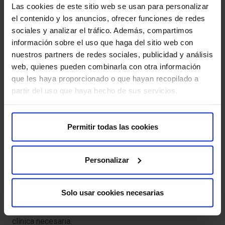
Las cookies de este sitio web se usan para personalizar
el contenido y los anuncios, ofrecer funciones de redes
Formación de coágulos:
puede haber riesgo de
sociales y analizar el tráfico. Además, compartimos
coágulos sanguíneos que podrían causar un accidente
información sobre el uso que haga del sitio web con
cerebrovascular.
nuestros partners de redes sociales, publicidad y análisis
web, quienes pueden combinarla con otra información
Riesgos relacionados con la anestesia:
mareos,
que les haya proporcionado o que hayan recopilado a
náuseas o reacciones alérgicas.
partir del uso que haya hecho de sus servicios.
Bloqueos auriculoventriculares:
En un 5% de los
pacientes se produce un bloqueo tras el implante de la
Permitir todas las cookies
prótesis (que se apoya en el sistema de conducción
del corazón), precisando el implante de un
marcapasos definitivo el día siguiente a la
Personalizar
intervención.
Para que tu prueba se desarrolle sin contratiempos, te
Solo usar cookies necesarias
pedimos que llegues con antelación a la hora indicada.
Así podremos realizar la preparación administrativa y
clínica necesaria.