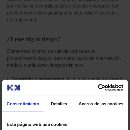
las indicaciones médicas antes, durante y después del
procedimiento para garantizar tu seguridad y la eficacia
del tratamiento.
¿Tiene algún riesgo?
El intervencionismo de válvula aórtica es un
procedimiento seguro, pero como cualquier intervención
médica, puede tener riesgos mínimos:
Sangrado o hematomas:
en el sitio donde se insertó
el catéter.
Infección:
aunque rara, puede ocurrir en el área de
Consentimiento
Detalles
Acerca de las cookies
inserción.
Lesión vascular:
existe un riesgo bajo de daño a los
Esta página web usa cookies
vasos sanguíneos.