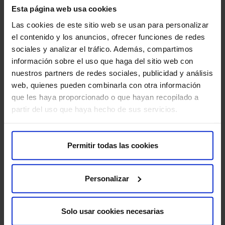
Esta página web usa cookies
Dolor o debilidad muscular:
puede haber dolor o
debilidad muscular en el sitio de la inyección.
Las cookies de este sitio web se usan para personalizar
el contenido y los anuncios, ofrecer funciones de redes
Hematoma:
puede formarse un pequeño hematoma
sociales y analizar el tráfico. Además, compartimos
en el sitio de la inyección.
información sobre el uso que haga del sitio web con
nuestros partners de redes sociales, publicidad y análisis
Reacciones alérgicas:
en raras ocasiones, pueden
web, quienes pueden combinarla con otra información
ocurrir reacciones alérgicas a la toxina botulínica.
que les haya proporcionado o que hayan recopilado a
partir del uso que haya hecho de sus servicios.
Propagación de la toxina:
en raras ocasiones, la
toxina botulínica puede propagarse a otros músculos,
causando debilidad muscular en áreas no deseadas,
Permitir todas las cookies
por ejemplo en los músculos de la degluccion,
produciendo dificultad para tragar.
Personalizar
Para que tu prueba se desarrolle sin contratiempos, te
pedimos que llegues con antelación a la hora indicada.
Así podremos realizar la preparación administrativa y
Solo usar cookies necesarias
clínica necesaria.