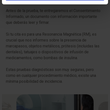
Antes de la prueba, te entregaremos el Consentimiento
Informado, un documento con información importante
que deberás leer y firmar.
Si tu cita es para una Resonancia Magnética (RM), es
crucial que nos informes sobre la presencia de
marcapasos, objetos metálicos, prótesis (incluidas las
dentales), tatuajes o dispositivos de infusión de
medicamentos, como bombas de insulina.
Estas pruebas diagnósticas son muy seguras, pero
como en cualquier procedimiento médico, existe una
mínima posibilidad de incidencia.