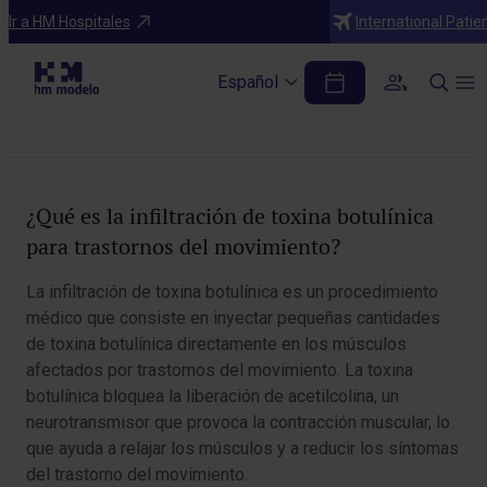
Diagnósticos
Ir a HM Hospitales
International Patie
Infiltración de toxina botulínica para
trastornos del movimiento
Español
Tabla de contenidos
¿Qué es la infiltración de toxina botulínica
para trastornos del movimiento?
La infiltración de toxina botulínica es un procedimiento
médico que consiste en inyectar pequeñas cantidades
de toxina botulínica directamente en los músculos
afectados por trastornos del movimiento. La toxina
botulínica bloquea la liberación de acetilcolina, un
neurotransmisor que provoca la contracción muscular, lo
que ayuda a relajar los músculos y a reducir los síntomas
del trastorno del movimiento.