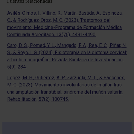
Fuentes relacionadas
Avilés-Olmos, I., Villino, R., Martín-Bastida, A., Espinoza,
C., & Rodríguez-Oroz, M. C. (2023). Trastornos del
movimiento. Medicine-Programa de Formación Médica
Continuada Acreditado, 13(76), 4481-4490.
Caro, D. S., Pomed, Y. L., Mangado, F. A., Rea, E. C., Piñar, N.
S., & Royo, I. G. (2024). Fisioterapia en la distonía cervical:
artículo monográfico. Revista Sanitaria de Investigación,
5(9), 284.
López, M. H., Gutiérrez, A. P., Zarzuela, M. L., & Bascones,
M. G. (2023). Movimientos involuntarios del muñón tras
una amputación transtibial: síndrome del muñón saltarín.
Rehabilitación, 57(2), 100745.