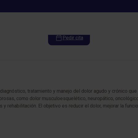
Unidad del dolor
Pedir cita
iagnóstico, tratamiento y manejo del dolor agudo y crónico que a
lorosas, como dolor musculoesquelético, neuropático, oncológico
 y rehabilitación. El objetivo es reducir el dolor, mejorar la fun