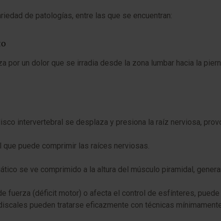
riedad de patologías, entre las que se encuentran:
to
a por un dolor que se irradia desde la zona lumbar hacia la piern
disco intervertebral se desplaza y presiona la raíz nerviosa, pro
al que puede comprimir las raíces nerviosas.
iático se ve comprimido a la altura del músculo piramidal, gener
e fuerza (déficit motor) o afecta el control de esfínteres, puede
discales pueden tratarse eficazmente con técnicas mínimamente i