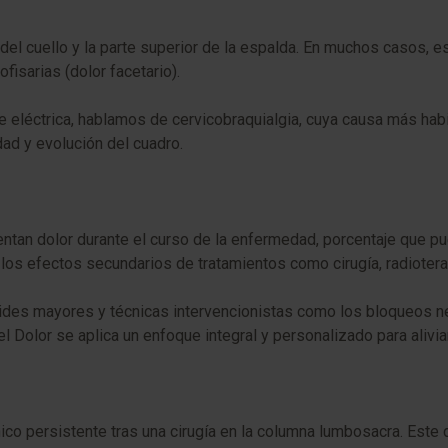
 del cuello y la parte superior de la espalda. En muchos casos, e
fisarias (dolor facetario).
e eléctrica, hablamos de cervicobraquialgia, cuya causa más habitu
idad y evolución del cuadro.
entan dolor durante el curso de la enfermedad, porcentaje que 
los efectos secundarios de tratamientos como cirugía, radiotera
ides mayores y técnicas intervencionistas como los bloqueos neur
 Dolor se aplica un enfoque integral y personalizado para aliviar 
ónico persistente tras una cirugía en la columna lumbosacra. Est