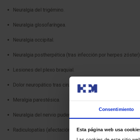
Neuralgia del trigémino.
Neuralgia glosofaríngea.
Neuralgia occipital.
Neuralgia postherpética (tras infección por herpes zóster)
Lesiones del plexo braquial.
Dolor neuropático tras cirugía de hernia inguinal (posthernio
Meralgia parestésica.
Consentimiento
Neuralgia del nervio pudendo.
Radiculopatías (afectación de raíces nerviosas).
Esta página web usa cookie
Las cookies de este sitio we