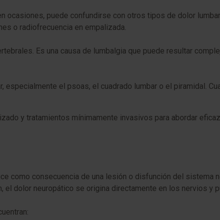
y, en ocasiones, puede confundirse con otros tipos de dolor lumba
iones o radiofrecuencia en empalizada.
ertebrales. Es una causa de lumbalgia que puede resultar complej
r, especialmente el psoas, el cuadrado lumbar o el piramidal. Cu
izado y tratamientos mínimamente invasivos para abordar eficaz
duce como consecuencia de una lesión o disfunción del sistema n
el dolor neuropático se origina directamente en los nervios y pu
cuentran: