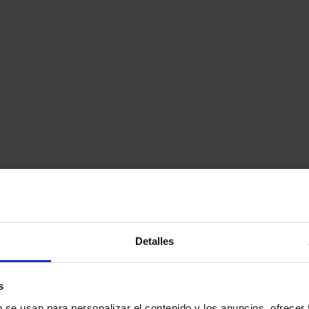
.
rrafia).
Detalles
s
b se usan para personalizar el contenido y los anuncios, ofrecer