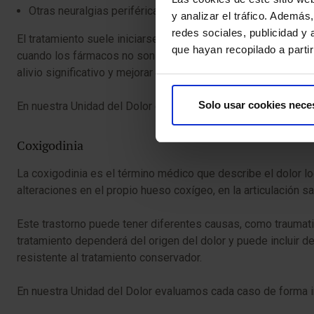
Otras neuralgias periféricas.
y analizar el tráfico. Ademá
redes sociales, publicidad y
El tratamiento suele iniciarse con medicamentos específicos
que hayan recopilado a parti
cuando los fármacos no son suficientes, existen técnicas in
alivio significativo y mejorar la calidad de vida del paciente.
Solo usar cookies nece
En nuestra Unidad del Dolor contamos con especialistas en el
Coxigodinia
La coxigodinia es el término médico que describe el dolor loca
alteraciones en el propio hueso coxígeo, en la articulación s
Este trastorno puede tener diferentes causas, como traumati
tratamiento dependerá del origen del dolor y puede incluir de
resistente al tratamiento conservador.
En nuestra Unidad del Dolor evaluamos cada caso de forma ind