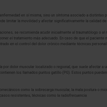
 enfermedad en sí misma, sino un síntoma asociado a distintas pato
e limitar la movilidad y afectar significativamente la calidad d
laciones, se recomienda acudir inicialmente al traumatólogo o al 
oponer el tratamiento más adecuado. En caso de que el paciente n
ntrado en el control del dolor crónico mediante técnicas person
 por dolor muscular localizado o regional, que suele afectar a u
contienen los llamados puntos gatillo (PG). Estos puntos pueden p
iomecánicos como la sobrecarga muscular, la mala postura o micro
 casos resistentes, técnicas como la radiofrecuencia.