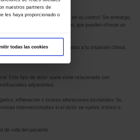
con nuestros partners de
ue les haya proporcionado o
os, que han demostrado eficacia en su control. Sin embargo,
s nerviosos o la neuroestimulación, que pueden ofrecer un
mitir todas las cookies
onalizado y tratamientos adaptados a tu situación clínica.
bral. Este tipo de dolor suele estar relacionado con
s miofasciales adyacentes.
ados, inflamación o incluso alteraciones posturales. Su
cnicas intervencionistas si el dolor se vuelve crónico o
d de vida del paciente.