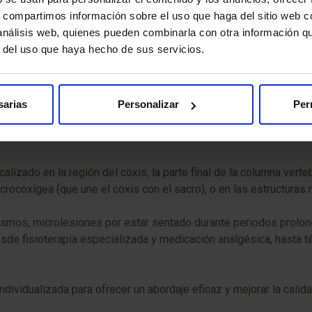
s, compartimos información sobre el uso que haga del sitio web 
 análisis web, quienes pueden combinarla con otra información q
 para este tipo de dolor, como anticonvulsivantes o antidepresiv
r del uso que haya hecho de sus servicios.
tervencionistas avanzadas como la radiofrecuencia, los bloqueo
sarias
Personalizar
Per
 manejo del dolor neuropático, que te ofrecerán un enfoque pers
lizado en la región del coxis, la parte final de la columna verte
acrocoxígea (que une el coxis con el sacro), o en las estructura
smos, microlesiones por estar sentado durante periodos prolong
sde fisioterapia especializada y medicación analgésica, hasta té
ividualizada para ofrecer un abordaje eficaz y mejorar la calida