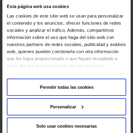
Preguntas frecuentes
Esta página web usa cookies
Las cookies de este sitio web se usan para personalizar
¿Cuándo es necesario acudir a un cirujano oral y
el contenido y los anuncios, ofrecer funciones de redes
maxilofacial?
sociales y analizar el tráfico. Además, compartimos
información sobre el uso que haga del sitio web con
Se recomienda acudir a un especialista cuando existen
nuestros partners de redes sociales, publicidad y análisis
problemas como muelas del juicio retenidas, pérdida
web, quienes pueden combinarla con otra información
dental que requiere implantes, deformidades en los
que les haya proporcionado o que hayan recopilado a
maxilares, fracturas faciales o secuelas derivadas de
partir del uso que haya hecho de sus servicios.
traumatismos.
También es importante consultar ante la presencia de
Permitir todas las cookies
quistes, tumores en la boca o el cuello, infecciones
orales recurrentes o dolor persistente en la articulación
temporomandibular (ATM).
Personalizar
¿Duele colocarse un implante dental?
Solo usar cookies necesarias