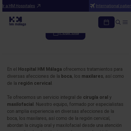
Especialidades
Ir a HM Hospitales
International patie
Cirugía Oral y Maxilofacial
Pedir cita
Tabla de contenidos
En el
Hospital HM Málaga
ofrecemos tratamientos para
diversas afecciones de la
boca
, los
maxilares
, así como
de la
región
cervical
.
Te ofrecemos un servicio integral de
cirugía
oral
y
maxilofacial
. Nuestro equipo, formado por especialistas
con amplia experiencia en diversas afecciones de la
boca, los maxilares, así como de la región cervical,
abordan la cirugía oral y maxilofacial desde una atención