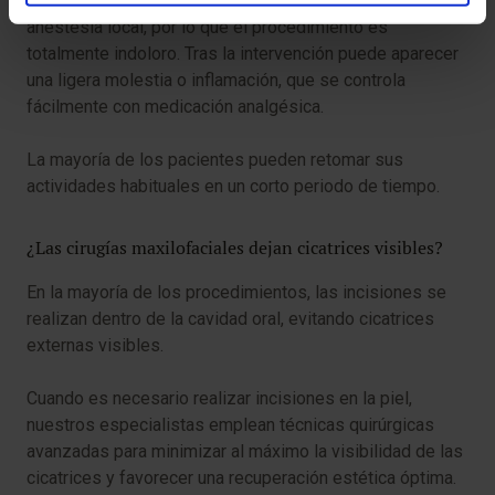
La colocación de implantes dentales se realiza bajo
anestesia local, por lo que el procedimiento es
totalmente indoloro. Tras la intervención puede aparecer
una ligera molestia o inflamación, que se controla
fácilmente con medicación analgésica.
La mayoría de los pacientes pueden retomar sus
actividades habituales en un corto periodo de tiempo.
¿Las cirugías maxilofaciales dejan cicatrices visibles?
En la mayoría de los procedimientos, las incisiones se
realizan dentro de la cavidad oral, evitando cicatrices
externas visibles.
Cuando es necesario realizar incisiones en la piel,
nuestros especialistas emplean técnicas quirúrgicas
avanzadas para minimizar al máximo la visibilidad de las
cicatrices y favorecer una recuperación estética óptima.