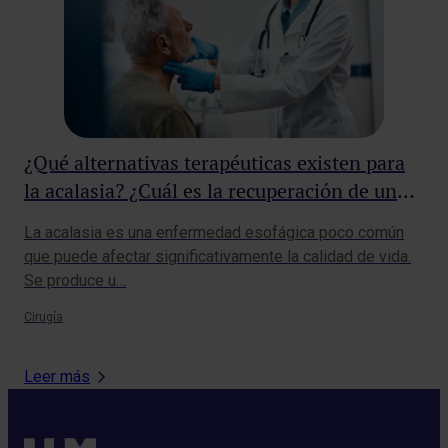
¿Qué alternativas terapéuticas existen para
De
la acalasia? ¿Cuál es la recuperación de una
tr
acalasia operada?
La acalasia es una enfermedad esofágica poco común
Una
que puede afectar significativamente la calidad de vida.
el 
Se produce u…
dej
Cirugía
Mat
Leer más