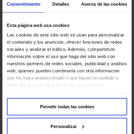
dentales), tatuajes o dispositivos de infusión de
Consentimiento
Detalles
Acerca de las cookies
medicamentos, como bombas de insulina.
Estas pruebas diagnósticas son muy seguras, pero
Esta página web usa cookies
como en cualquier procedimiento médico, existe una
Las cookies de este sitio web se usan para personalizar
mínima posibilidad de incidencia.
el contenido y los anuncios, ofrecer funciones de redes
sociales y analizar el tráfico. Además, compartimos
información sobre el uso que haga del sitio web con
nuestros partners de redes sociales, publicidad y análisis
web, quienes pueden combinarla con otra información
que les haya proporcionado o que hayan recopilado a
partir del uso que haya hecho de sus servicios.
Permitir todas las cookies
Personalizar