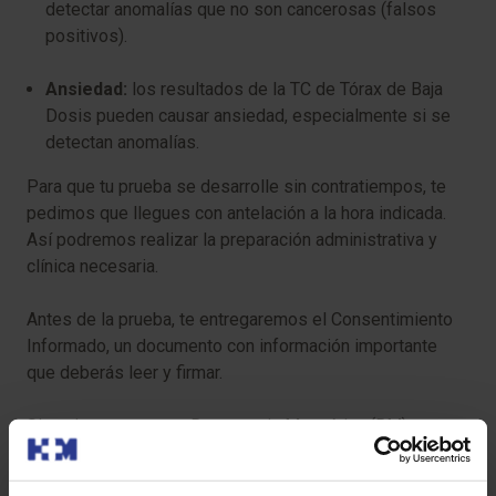
detectar anomalías que no son cancerosas (falsos
positivos).
Ansiedad:
los resultados de la TC de Tórax de Baja
Dosis pueden causar ansiedad, especialmente si se
detectan anomalías.
Para que tu prueba se desarrolle sin contratiempos, te
pedimos que llegues con antelación a la hora indicada.
Así podremos realizar la preparación administrativa y
clínica necesaria.
Antes de la prueba, te entregaremos el Consentimiento
Informado, un documento con información importante
que deberás leer y firmar.
Si tu cita es para una Resonancia Magnética (RM), es
crucial que nos informes sobre la presencia de
marcapasos, objetos metálicos, prótesis (incluidas las