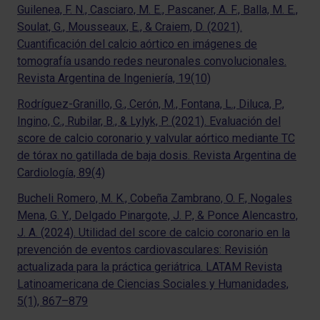
Guilenea, F. N., Casciaro, M. E., Pascaner, A. F., Balla, M. E.,
Soulat, G., Mousseaux, E., & Craiem, D. (2021).
Cuantificación del calcio aórtico en imágenes de
tomografía usando redes neuronales convolucionales.
Revista Argentina de Ingeniería, 19(10)
Rodríguez-Granillo, G., Cerón, M., Fontana, L., Diluca, P.,
Ingino, C., Rubilar, B., & Lylyk, P. (2021). Evaluación del
score de calcio coronario y valvular aórtico mediante TC
de tórax no gatillada de baja dosis. Revista Argentina de
Cardiología, 89(4)
Bucheli Romero, M. K., Cobeña Zambrano, O. F., Nogales
Mena, G. Y., Delgado Pinargote, J. P., & Ponce Alencastro,
J. A. (2024). Utilidad del score de calcio coronario en la
prevención de eventos cardiovasculares: Revisión
actualizada para la práctica geriátrica. LATAM Revista
Latinoamericana de Ciencias Sociales y Humanidades,
5(1), 867–879