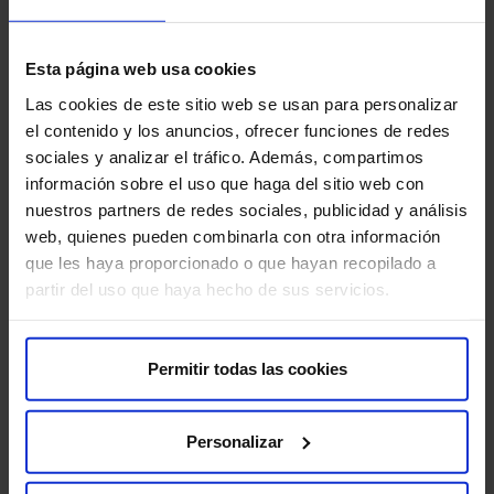
Antes de la prueba, te entregaremos el Consentimiento
Informado, un documento con información importante
Esta página web usa cookies
que deberás leer y firmar.
Las cookies de este sitio web se usan para personalizar
el contenido y los anuncios, ofrecer funciones de redes
Si tu cita es para una Resonancia Magnética (RM), es
sociales y analizar el tráfico. Además, compartimos
crucial que nos informes sobre la presencia de
información sobre el uso que haga del sitio web con
marcapasos, objetos metálicos, prótesis (incluidas las
nuestros partners de redes sociales, publicidad y análisis
dentales), tatuajes o dispositivos de infusión de
web, quienes pueden combinarla con otra información
medicamentos, como bombas de insulina.
que les haya proporcionado o que hayan recopilado a
partir del uso que haya hecho de sus servicios.
Estas pruebas diagnósticas son muy seguras, pero
como en cualquier procedimiento médico, existe una
mínima posibilidad de incidencia.
Permitir todas las cookies
Personalizar