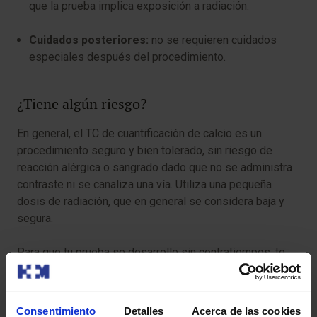
que la prueba implica exposición a radiación.
Cuidados posteriores:
no se requieren cuidados
especiales después del procedimiento.
¿Tiene algún riesgo?
En general, el TC de cuantificación de calcio es un
procedimiento seguro y bien tolerado, sin riesgo de
reacción alérgica o sangrado dado que no se administra
contraste ni se canaliza una vía. Utiliza una pequeña
dosis de radiación, que en general se considera baja y
segura.
Para que tu prueba se desarrolle sin contratiempos, te
pedimos que llegues con antelación a la hora indicada.
Así podremos realizar la preparación administrativa y
clínica necesaria.
Consentimiento
Detalles
Acerca de las cookies