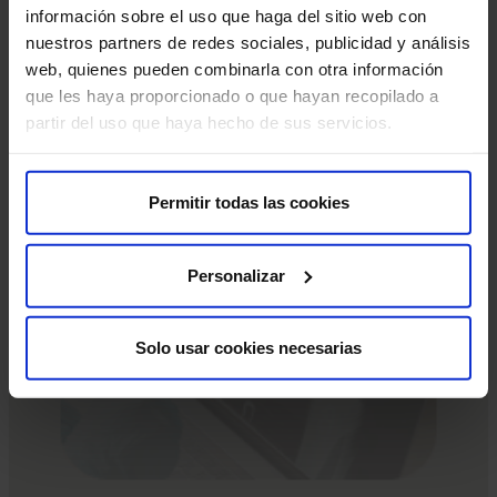
que deberás leer y firmar.
información sobre el uso que haga del sitio web con
nuestros partners de redes sociales, publicidad y análisis
Si tu cita es para una Resonancia Magnética (RM), es
web, quienes pueden combinarla con otra información
crucial que nos informes sobre la presencia de
que les haya proporcionado o que hayan recopilado a
marcapasos, objetos metálicos, prótesis (incluidas las
partir del uso que haya hecho de sus servicios.
dentales), tatuajes o dispositivos de infusión de
medicamentos, como bombas de insulina.
Permitir todas las cookies
Estas pruebas diagnósticas son muy seguras, pero
como en cualquier procedimiento médico, existe una
Personalizar
mínima posibilidad de incidencia.
Solo usar cookies necesarias