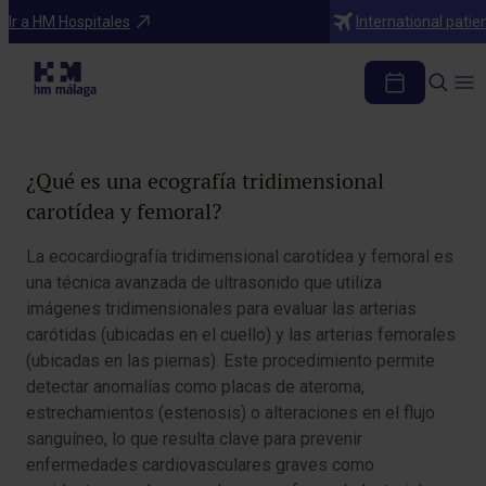
Diagnosticos
Ir a HM Hospitales
International patie
Eco vascular 3D carotídeo y femoral
Tabla de contenidos
¿Qué es una ecografía tridimensional
carotídea y femoral?
La ecocardiografía tridimensional carotídea y femoral es
una técnica avanzada de ultrasonido que utiliza
imágenes tridimensionales para evaluar las arterias
carótidas (ubicadas en el cuello) y las arterias femorales
(ubicadas en las piernas). Este procedimiento permite
detectar anomalías como placas de ateroma,
estrechamientos (estenosis) o alteraciones en el flujo
sanguíneo, lo que resulta clave para prevenir
enfermedades cardiovasculares graves como