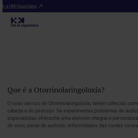
Especialidades
Ir a HM Hospitales
Table of Contents
Que é a Otorrinolaringoloxía?
O noso servizo de Otorrinolaringoloxía, tamén coñecido como
cabeza e do pescozo. Se experimentas problemas de audición
especialistas ofréceche unha atención integral e personaliza
do sono, perda de audición, enfermidades das cordas vocais