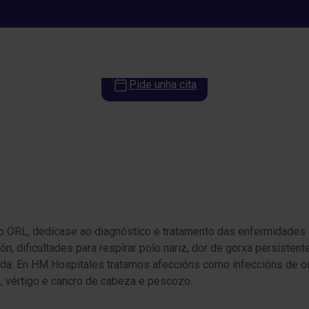
Otorrinolaringoloxía
Pide unha cita
 ORL, dedícase ao diagnóstico e tratamento das enfermidades do
, dificultades para respirar polo nariz, dor de gorxa persisten
da. En HM Hospitales tratamos afeccións como infeccións de oído, 
, vértigo e cancro de cabeza e pescozo.