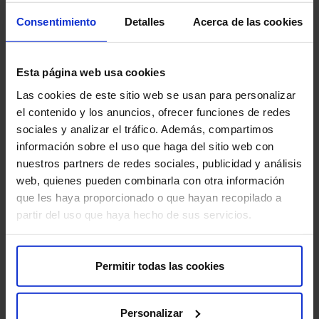
Consentimiento
Detalles
Acerca de las cookies
Esta página web usa cookies
Las cookies de este sitio web se usan para personalizar
el contenido y los anuncios, ofrecer funciones de redes
sociales y analizar el tráfico. Además, compartimos
información sobre el uso que haga del sitio web con
Os nosos médicos
nuestros partners de redes sociales, publicidad y análisis
web, quienes pueden combinarla con otra información
Consulta e pide cita cos profesionais desta especialidade
que les haya proporcionado o que hayan recopilado a
partir del uso que haya hecho de sus servicios.
Pedir cita
Permitir todas las cookies
Personalizar