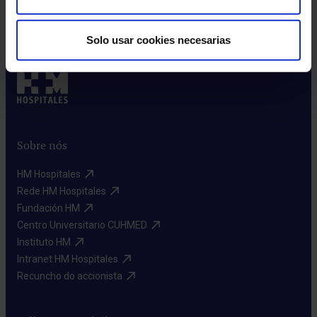
Solo usar cookies necesarias
Pide unha cita
Sobre nós
HM Hospitales​
Rede HM Hospitales​
Fundación HM​
Centro Universitario CUHMED​
Instituto HM​
Intranet HM Hospitales​
Recuncho do accionista​