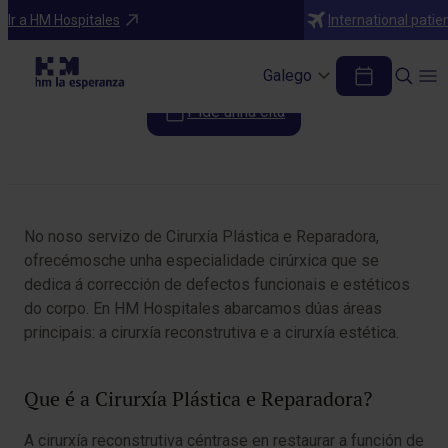
Especialidades
Ir a HM Hospitales
International patie
Cirurxía plástica e reparadora
Galego
Pide unha cita
Table of Contents
No noso servizo de Cirurxía Plástica e Reparadora,
ofrecémosche unha especialidade cirúrxica que se
dedica á corrección de defectos funcionais e estéticos
do corpo. En HM Hospitales abarcamos dúas áreas
principais: a cirurxía reconstrutiva e a cirurxía estética.
Que é a Cirurxía Plástica e Reparadora?
A cirurxía reconstrutiva céntrase en restaurar a función de