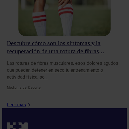
Descubre cómo son los síntomas y la
¿T
recuperación de una rotura de fibras
lo
musculares
Las roturas de fibras musculares, esos dolores agudos
La 
que pueden detener en seco tu entrenamiento o
cia
actividad física, so…
cor
Medicina del Deporte
Nutr
Leer más