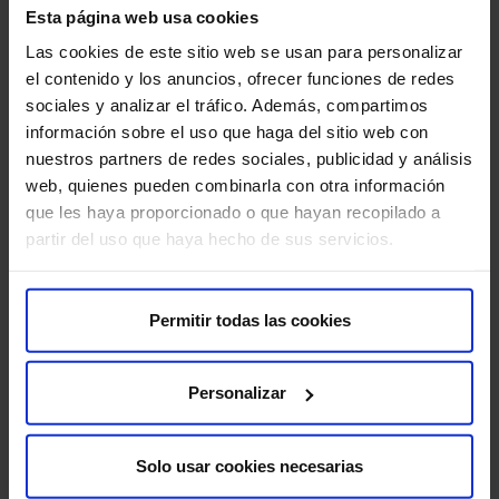
Esta página web usa cookies
¿Es normal sentir dolor durante la menstruación?
Las cookies de este sitio web se usan para personalizar
El dolor menstrual leve es habitual, pero no debería
el contenido y los anuncios, ofrecer funciones de redes
interferir de forma significativa en tu rutina diaria. Si
sociales y analizar el tráfico. Además, compartimos
experimentas dolores menstruales intensos, ciclos
información sobre el uso que haga del sitio web con
irregulares o molestias que afectan tu calidad de vida, es
nuestros partners de redes sociales, publicidad y análisis
recomendable acudir al ginecólogo para descartar
web, quienes pueden combinarla con otra información
patologías como la endometriosis o los miomas
que les haya proporcionado o que hayan recopilado a
uterinos.
partir del uso que haya hecho de sus servicios.
¿Qué es la endometriosis y cuál es su tratamiento?
Permitir todas las cookies
La endometriosis es una enfermedad ginecológica en la
que el tejido del revestimiento del útero crece fuera de
él, provocando dolor y otros síntomas. Su tratamiento
Personalizar
puede incluir medicación hormonal, analgésicos o cirugía
en los casos más severos. La detección precoz es
Solo usar cookies necesarias
fundamental para mejorar el pronóstico y la calidad de