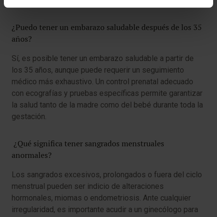
vida.
¿Puedo tener un embarazo saludable después de los 35
años?
Sí, es posible tener un embarazo saludable a partir de
los 35 años, aunque puede requerir un seguimiento
médico más exhaustivo. Un control prenatal adecuado
con ecografías y pruebas específicas permite garantizar
la salud tanto de la madre como del bebé durante toda la
gestación.
¿Qué significa tener sangrados menstruales
anormales?
Los sangrados excesivos, prolongados o fuera del ciclo
menstrual pueden ser indicio de alteraciones
hormonales, miomas o endometriosis. Ante cualquier
irregularidad, es importante acudir a un ginecólogo para