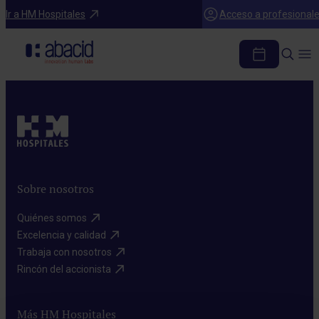
Inicio
Ir a HM Hospitales
Acceso a profesional
Política de privacidad
Tabla de contenidos
Sobre nosotros
Quiénes somos​
Excelencia y calidad​
Trabaja con nosotros​
Rincón del accionista​
Más HM Hospitales