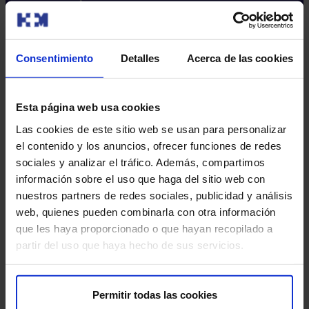
Fundación HM​
Centro Universitario CUHMED​
Instituto HM Hospitales​
Consentimiento
Detalles
Acerca de las cookies
Intranet HM Hospitales​
HM CIOCC​
HM CIEC​
Esta página web usa cookies
HM CINAC​
Las cookies de este sitio web se usan para personalizar
el contenido y los anuncios, ofrecer funciones de redes
sociales y analizar el tráfico. Además, compartimos
Enlaces de interés
información sobre el uso que haga del sitio web con
Aseguradoras y mutuas​
nuestros partners de redes sociales, publicidad y análisis
Preguntas frecuentes​
web, quienes pueden combinarla con otra información
Donación de sangre​
que les haya proporcionado o que hayan recopilado a
Prensa​
partir del uso que haya hecho de sus servicios.
Contacta con nosotros
Permitir todas las cookies