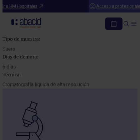
Catálogo de pruebas
Ir a HM Hospitales
Acceso a profesional
VITAMINA E
Tipo de muestra:
Suero
Días de demora:
6 días
Técnica:
Cromatografía líquida de alta resolución