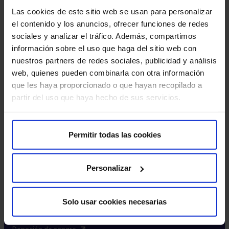
Excelencia y calidad​
Las cookies de este sitio web se usan para personalizar
Trabaja con nosotros​
el contenido y los anuncios, ofrecer funciones de redes
Rincón del accionista​
sociales y analizar el tráfico. Además, compartimos
información sobre el uso que haga del sitio web con
Más HM Hospitales
nuestros partners de redes sociales, publicidad y análisis
web, quienes pueden combinarla con otra información
Fundación HM​
que les haya proporcionado o que hayan recopilado a
Centro Universitario CUHMED​
partir del uso que haya hecho de sus servicios.
Instituto HM Hospitales​
Intranet HM Hospitales​
HM CIOCC​
Permitir todas las cookies
HM CIEC​
HM CINAC​
Personalizar
Enlaces de interés
Solo usar cookies necesarias
Aseguradoras y mutuas​
Preguntas frecuentes​