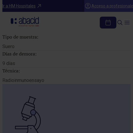
Catálogo de pruebas
Ir a HM Hospitales
Acceso a profesional
VITAMINA D(1,25 diOH colecalciferol)
Tipo de muestra:
Suero
Días de demora:
9 días
Técnica:
Radioinmunoensayo