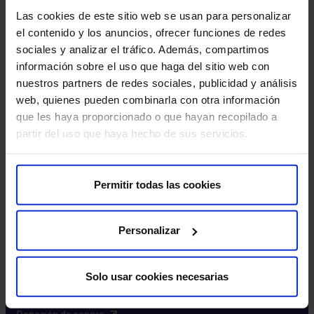
Excelencia y calidad​
Las cookies de este sitio web se usan para personalizar
Trabaja con nosotros​
el contenido y los anuncios, ofrecer funciones de redes
Rincón del accionista​
sociales y analizar el tráfico. Además, compartimos
información sobre el uso que haga del sitio web con
Más HM Hospitales
nuestros partners de redes sociales, publicidad y análisis
web, quienes pueden combinarla con otra información
Fundación HM​
que les haya proporcionado o que hayan recopilado a
Centro Universitario CUHMED​
partir del uso que haya hecho de sus servicios.
Instituto HM Hospitales​
Intranet HM Hospitales​
HM CIOCC​
Permitir todas las cookies
HM CIEC​
HM CINAC​
Personalizar
Enlaces de interés
Solo usar cookies necesarias
Aseguradoras y mutuas​
Preguntas frecuentes​