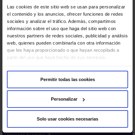
Excelencia y calidad​
Las cookies de este sitio web se usan para personalizar
Trabaja con nosotros​
el contenido y los anuncios, ofrecer funciones de redes
Rincón del accionista​
sociales y analizar el tráfico. Además, compartimos
información sobre el uso que haga del sitio web con
Más HM Hospitales
nuestros partners de redes sociales, publicidad y análisis
web, quienes pueden combinarla con otra información
Fundación HM​
que les haya proporcionado o que hayan recopilado a
Centro Universitario CUHMED​
partir del uso que haya hecho de sus servicios.
Instituto HM Hospitales​
Intranet HM Hospitales​
HM CIOCC​
Permitir todas las cookies
HM CIEC​
HM CINAC​
Personalizar
Enlaces de interés
Solo usar cookies necesarias
Aseguradoras y mutuas​
Preguntas frecuentes​