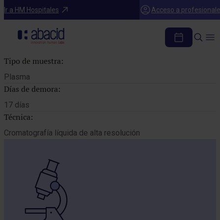
Catálogo de pruebas
Ir a HM Hospitales
Acceso a profesional
VITAMINA C
Tipo de muestra:
Plasma
Días de demora:
17 días
Técnica:
Cromatografía líquida de alta resolución