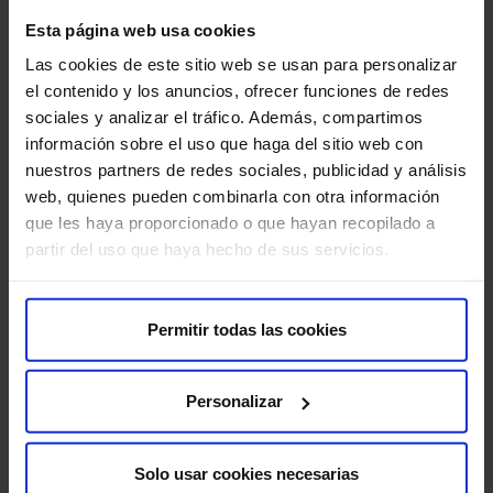
Sobre nosotros
Esta página web usa cookies
Quiénes somos​
Las cookies de este sitio web se usan para personalizar
Excelencia y calidad​
el contenido y los anuncios, ofrecer funciones de redes
Trabaja con nosotros​
sociales y analizar el tráfico. Además, compartimos
Rincón del accionista​
información sobre el uso que haga del sitio web con
nuestros partners de redes sociales, publicidad y análisis
web, quienes pueden combinarla con otra información
Más HM Hospitales
que les haya proporcionado o que hayan recopilado a
Fundación HM​
partir del uso que haya hecho de sus servicios.
Centro Universitario CUHMED​
Instituto HM Hospitales​
Intranet HM Hospitales​
Permitir todas las cookies
HM CIOCC​
HM CIEC​
Personalizar
HM CINAC​
Solo usar cookies necesarias
Enlaces de interés