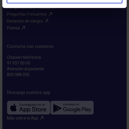
Aseguradoras y mutuas​
Preguntas frecuentes​
Donación de sangre​
Prensa​
Contacta con nosotros
Citación telefónica
91 937 00 00
Atención al paciente
800 088 050
Descarga nuestra app
Más sobre la App​