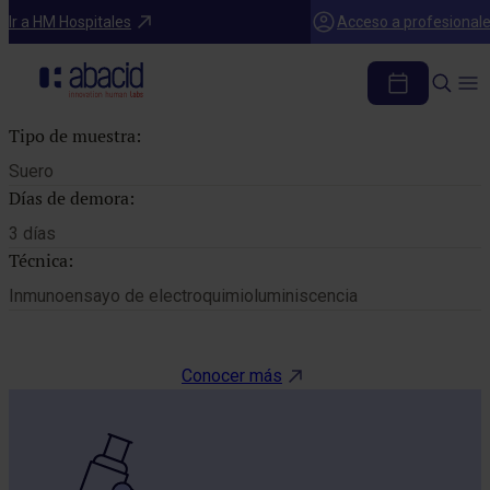
Catálogo de pruebas
Ir a HM Hospitales
Acceso a profesional
VITAMINA B12
Tipo de muestra:
Suero
Días de demora:
3 días
Técnica:
Inmunoensayo de electroquimioluminiscencia
Conocer más