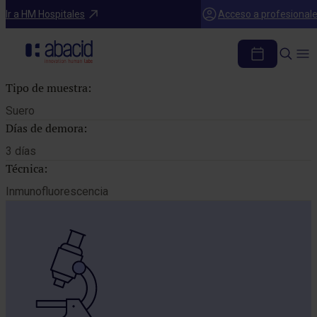
Catálogo de pruebas
Ir a HM Hospitales
Acceso a profesional
VANCOMICINA
Tipo de muestra:
Suero
Días de demora:
3 días
Técnica:
Inmunofluorescencia