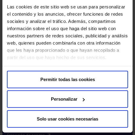
Excelencia y calidad​
Las cookies de este sitio web se usan para personalizar
Trabaja con nosotros​
el contenido y los anuncios, ofrecer funciones de redes
Rincón del accionista​
sociales y analizar el tráfico. Además, compartimos
información sobre el uso que haga del sitio web con
Más HM Hospitales
nuestros partners de redes sociales, publicidad y análisis
web, quienes pueden combinarla con otra información
Fundación HM​
que les haya proporcionado o que hayan recopilado a
Centro Universitario CUHMED​
partir del uso que haya hecho de sus servicios.
Instituto HM Hospitales​
Intranet HM Hospitales​
HM CIOCC​
Permitir todas las cookies
HM CIEC​
HM CINAC​
Personalizar
Enlaces de interés
Solo usar cookies necesarias
Aseguradoras y mutuas​
Preguntas frecuentes​