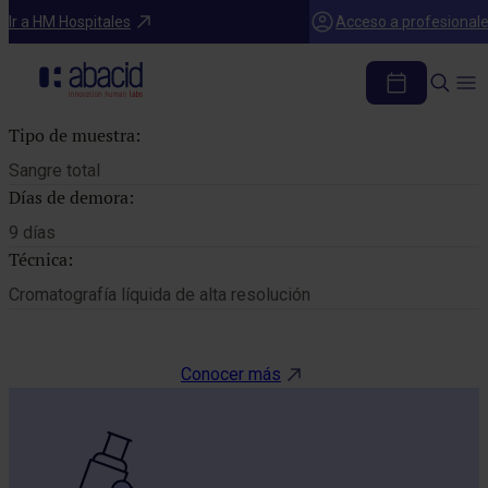
Catálogo de pruebas
Ir a HM Hospitales
Acceso a profesional
TIOPURINA METILTRANSFERASA
Tipo de muestra:
Sangre total
Días de demora:
9 días
Técnica:
Cromatografía líquida de alta resolución
Conocer más