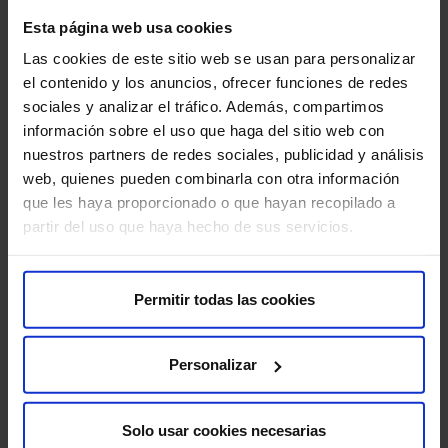
Sobre nosotros
Esta página web usa cookies
Quiénes somos​
Las cookies de este sitio web se usan para personalizar
Excelencia y calidad​
el contenido y los anuncios, ofrecer funciones de redes
Trabaja con nosotros​
sociales y analizar el tráfico. Además, compartimos
Rincón del accionista​
información sobre el uso que haga del sitio web con
nuestros partners de redes sociales, publicidad y análisis
web, quienes pueden combinarla con otra información
Más HM Hospitales
que les haya proporcionado o que hayan recopilado a
Fundación HM​
partir del uso que haya hecho de sus servicios.
Centro Universitario CUHMED​
Instituto HM Hospitales​
Intranet HM Hospitales​
Permitir todas las cookies
HM CIOCC​
HM CIEC​
Personalizar
HM CINAC​
Solo usar cookies necesarias
Enlaces de interés