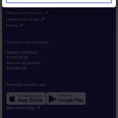
Aseguradoras y mutuas​
Preguntas frecuentes​
Donación de sangre​
Prensa​
Contacta con nosotros
Citación telefónica
91 937 00 00
Atención al paciente
800 088 050
Descarga nuestra app
Más sobre la App​