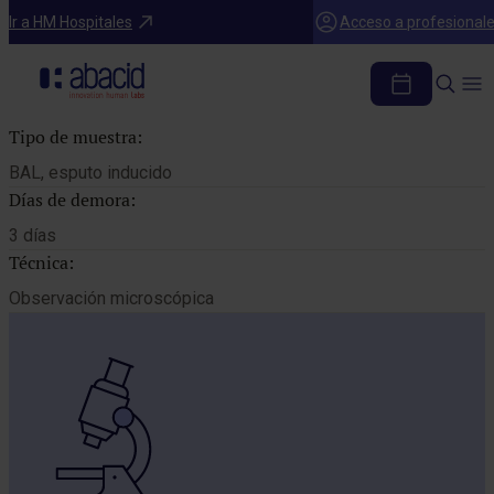
Catálogo de pruebas
Ir a HM Hospitales
Acceso a profesional
TINCION DE METENAMINA DE PLATA
Tipo de muestra:
BAL, esputo inducido
Días de demora:
3 días
Técnica:
Observación microscópica