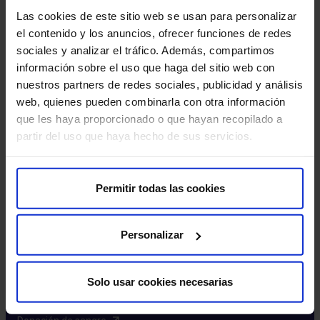
Excelencia y calidad​
Las cookies de este sitio web se usan para personalizar
Trabaja con nosotros​
el contenido y los anuncios, ofrecer funciones de redes
Rincón del accionista​
sociales y analizar el tráfico. Además, compartimos
información sobre el uso que haga del sitio web con
Más HM Hospitales
nuestros partners de redes sociales, publicidad y análisis
web, quienes pueden combinarla con otra información
Fundación HM​
que les haya proporcionado o que hayan recopilado a
Centro Universitario CUHMED​
partir del uso que haya hecho de sus servicios.
Instituto HM Hospitales​
Intranet HM Hospitales​
HM CIOCC​
Permitir todas las cookies
HM CIEC​
HM CINAC​
Personalizar
Enlaces de interés
Solo usar cookies necesarias
Aseguradoras y mutuas​
Preguntas frecuentes​