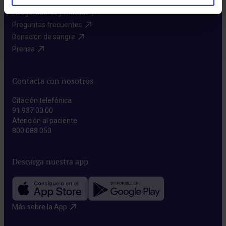
Aseguradoras y mutuas​
Preguntas frecuentes​
Donación de sangre​
Prensa​
Contacta con nosotros
Citación telefónica
91 937 00 00
Atención al paciente
800 088 050
Descarga nuestra app
Más sobre la App​