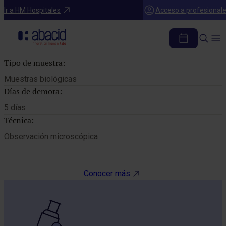
Catálogo de pruebas
Ir a HM Hospitales
Acceso a profesional
TINCION DE GRAM
Tipo de muestra:
Muestras biológicas
Días de demora:
5 días
Técnica:
Observación microscópica
Conocer más