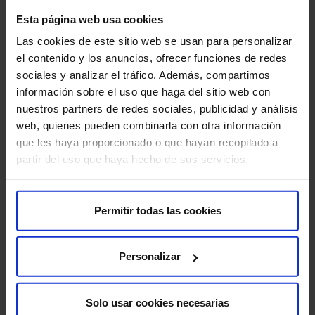
Sobre nosotros
Esta página web usa cookies
Quiénes somos​
Las cookies de este sitio web se usan para personalizar
Excelencia y calidad​
el contenido y los anuncios, ofrecer funciones de redes
Trabaja con nosotros​
sociales y analizar el tráfico. Además, compartimos
Rincón del accionista​
información sobre el uso que haga del sitio web con
nuestros partners de redes sociales, publicidad y análisis
web, quienes pueden combinarla con otra información
Más HM Hospitales
que les haya proporcionado o que hayan recopilado a
Fundación HM​
partir del uso que haya hecho de sus servicios.
Centro Universitario CUHMED​
Instituto HM Hospitales​
Intranet HM Hospitales​
Permitir todas las cookies
HM CIOCC​
HM CIEC​
Personalizar
HM CINAC​
Solo usar cookies necesarias
Enlaces de interés