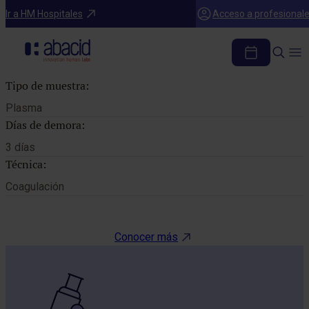
Catálogo de pruebas
Ir a HM Hospitales
Acceso a profesional
TIEMPO DE PROTROMBINA
Tipo de muestra:
Plasma
Días de demora:
3 días
Técnica:
Coagulación
Conocer más