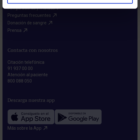
Aseguradoras y mutuas​
Preguntas frecuentes​
Donación de sangre​
Prensa​
Contacta con nosotros
Citación telefónica
91 937 00 00
Atención al paciente
800 088 050
Descarga nuestra app
Más sobre la App​