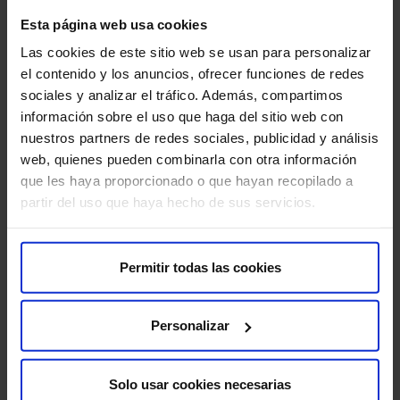
Sobre nosotros
Esta página web usa cookies
Quiénes somos​
Las cookies de este sitio web se usan para personalizar
Excelencia y calidad​
el contenido y los anuncios, ofrecer funciones de redes
Trabaja con nosotros​
sociales y analizar el tráfico. Además, compartimos
Rincón del accionista​
información sobre el uso que haga del sitio web con
nuestros partners de redes sociales, publicidad y análisis
web, quienes pueden combinarla con otra información
Más HM Hospitales
que les haya proporcionado o que hayan recopilado a
Fundación HM​
partir del uso que haya hecho de sus servicios.
Centro Universitario CUHMED​
Instituto HM Hospitales​
Intranet HM Hospitales​
Permitir todas las cookies
HM CIOCC​
HM CIEC​
Personalizar
HM CINAC​
Solo usar cookies necesarias
Enlaces de interés