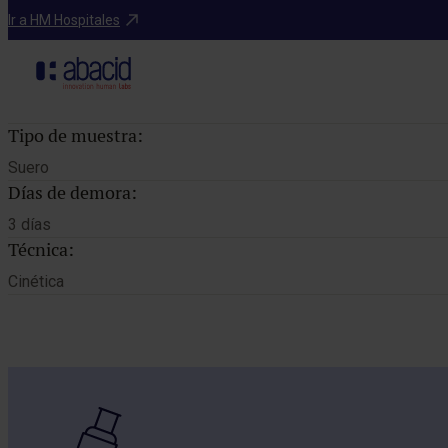
Catálogo de pruebas
Ir a HM Hospitales
TEST DE O
Tipo de muestra:
Suero
Días de demora:
3 días
Técnica:
Cinética