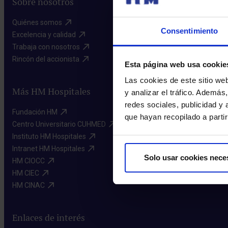
Sobre nosotros
Quiénes somos​
Consentimiento
Excelencia y calidad​
Trabaja con nosotros​
Rincón del accionista​
Esta página web usa cookie
Las cookies de este sitio we
Más HM Hospitales
y analizar el tráfico. Ademá
redes sociales, publicidad y
Fundación HM​
que hayan recopilado a parti
Centro Universitario CUHMED​
Instituto HM Hospitales​
Intranet HM Hospitales​
Solo usar cookies nece
HM CIOCC​
HM CIEC​
HM CINAC​
Enlaces de interés