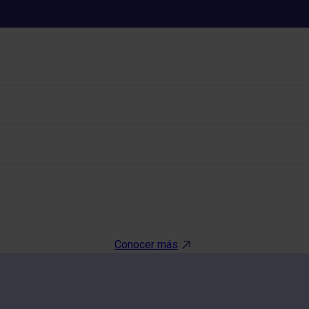
´SULLIVAN (CURVA DE GLUCOS
Conocer más