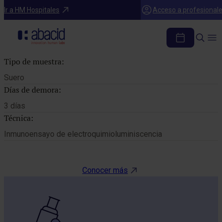
Catálogo de pruebas
Ir a HM Hospitales
Acceso a profesional
T4 TOTAL
Tipo de muestra:
Suero
Días de demora:
3 días
Técnica:
Inmunoensayo de electroquimioluminiscencia
Conocer más