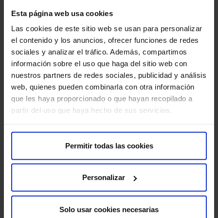
Sobre nosotros
Esta página web usa cookies
Quiénes somos​
Las cookies de este sitio web se usan para personalizar
Excelencia y calidad​
el contenido y los anuncios, ofrecer funciones de redes
Trabaja con nosotros​
sociales y analizar el tráfico. Además, compartimos
Rincón del accionista​
información sobre el uso que haga del sitio web con
nuestros partners de redes sociales, publicidad y análisis
web, quienes pueden combinarla con otra información
Más HM Hospitales
que les haya proporcionado o que hayan recopilado a
Fundación HM​
partir del uso que haya hecho de sus servicios.
Centro Universitario CUHMED​
Instituto HM Hospitales​
Intranet HM Hospitales​
Permitir todas las cookies
HM CIOCC​
HM CIEC​
Personalizar
HM CINAC​
Solo usar cookies necesarias
Enlaces de interés