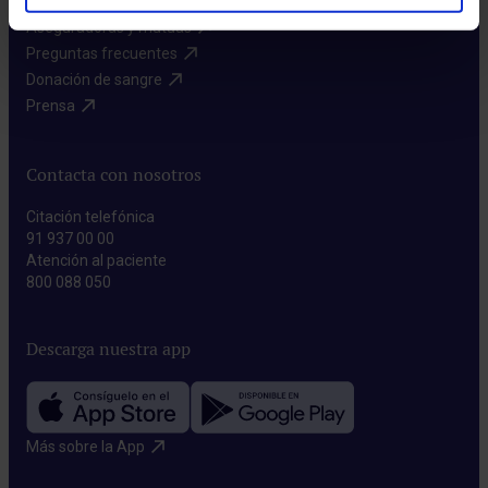
Aseguradoras y mutuas​
Preguntas frecuentes​
Donación de sangre​
Prensa​
Contacta con nosotros
Citación telefónica
91 937 00 00
Atención al paciente
800 088 050
Descarga nuestra app
Más sobre la App​