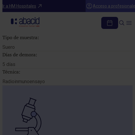
Catálogo de pruebas
Ir a HM Hospitales
Acceso a profesional
T3 LIBRE
Tipo de muestra:
Suero
Días de demora:
5 días
Técnica:
Radioinmunoensayo