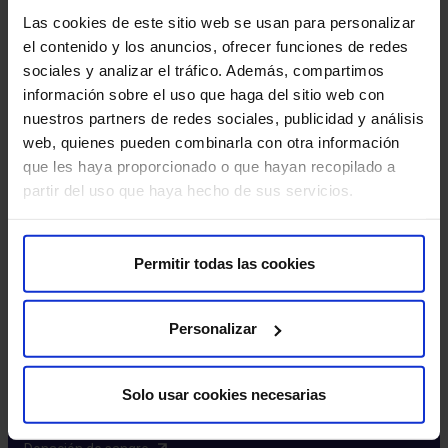
Excelencia y calidad​
Las cookies de este sitio web se usan para personalizar
Trabaja con nosotros​
el contenido y los anuncios, ofrecer funciones de redes
Rincón del accionista​
sociales y analizar el tráfico. Además, compartimos
información sobre el uso que haga del sitio web con
Más HM Hospitales
nuestros partners de redes sociales, publicidad y análisis
web, quienes pueden combinarla con otra información
Fundación HM​
que les haya proporcionado o que hayan recopilado a
Centro Universitario CUHMED​
partir del uso que haya hecho de sus servicios.
Instituto HM Hospitales​
Intranet HM Hospitales​
HM CIOCC​
Permitir todas las cookies
HM CIEC​
HM CINAC​
Personalizar
Enlaces de interés
Solo usar cookies necesarias
Aseguradoras y mutuas​
Preguntas frecuentes​