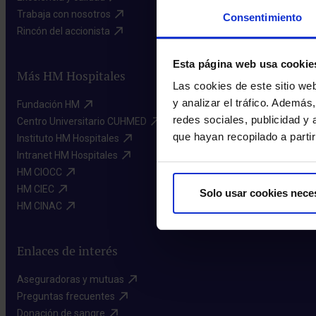
Trabaja con nosotros​
Consentimiento
Rincón del accionista​
Esta página web usa cookie
Más HM Hospitales
Las cookies de este sitio we
y analizar el tráfico. Ademá
Fundación HM​
redes sociales, publicidad y
Centro Universitario CUHMED​
que hayan recopilado a parti
Instituto HM Hospitales​
Intranet HM Hospitales​
HM CIOCC​
HM CIEC​
Solo usar cookies nece
HM CINAC​
Enlaces de interés
Aseguradoras y mutuas​
Preguntas frecuentes​
Donación de sangre​