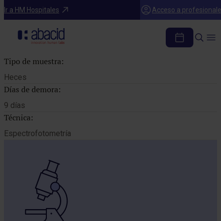
Catálogo de pruebas
Ir a HM Hospitales
Acceso a profesional
QUIMOTRIPSINA HECES
Tipo de muestra:
Heces
Días de demora:
9 días
Técnica:
Espectrofotometría