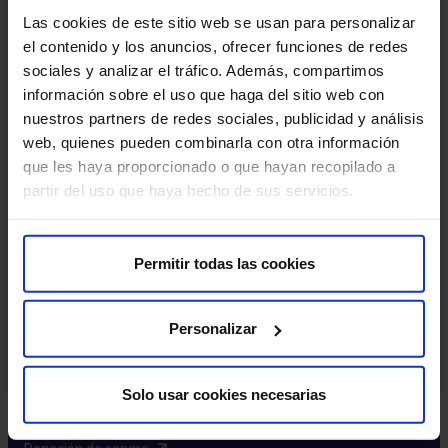
Excelencia y calidad​
Las cookies de este sitio web se usan para personalizar
Trabaja con nosotros​
el contenido y los anuncios, ofrecer funciones de redes
Rincón del accionista​
sociales y analizar el tráfico. Además, compartimos
información sobre el uso que haga del sitio web con
Más HM Hospitales
nuestros partners de redes sociales, publicidad y análisis
web, quienes pueden combinarla con otra información
Fundación HM​
que les haya proporcionado o que hayan recopilado a
Centro Universitario CUHMED​
partir del uso que haya hecho de sus servicios.
Instituto HM Hospitales​
Intranet HM Hospitales​
HM CIOCC​
Permitir todas las cookies
HM CIEC​
HM CINAC​
Personalizar
Enlaces de interés
Solo usar cookies necesarias
Aseguradoras y mutuas​
Preguntas frecuentes​