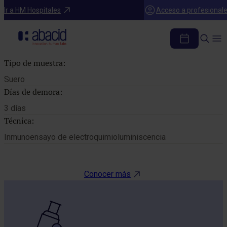
Catálogo de pruebas
Ir a HM Hospitales
Acceso a profesional
PROLACTINA
Tipo de muestra:
Suero
Días de demora:
3 días
Técnica:
Inmunoensayo de electroquimioluminiscencia
Conocer más