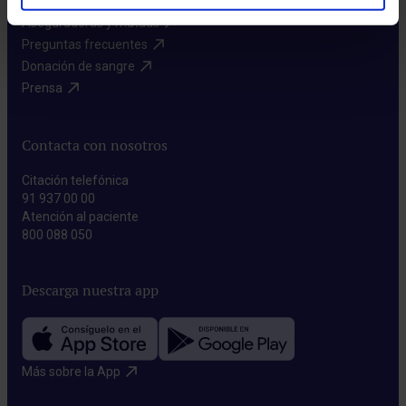
Aseguradoras y mutuas​
Preguntas frecuentes​
Donación de sangre​
Prensa​
Contacta con nosotros
Citación telefónica
91 937 00 00
Atención al paciente
800 088 050
Descarga nuestra app
Más sobre la App​