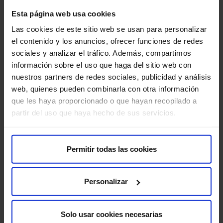
Sobre nosotros
Esta página web usa cookies
Quiénes somos​
Las cookies de este sitio web se usan para personalizar
Excelencia y calidad​
el contenido y los anuncios, ofrecer funciones de redes
Trabaja con nosotros​
sociales y analizar el tráfico. Además, compartimos
Rincón del accionista​
información sobre el uso que haga del sitio web con
nuestros partners de redes sociales, publicidad y análisis
web, quienes pueden combinarla con otra información
Más HM Hospitales
que les haya proporcionado o que hayan recopilado a
Fundación HM​
partir del uso que haya hecho de sus servicios.
Centro Universitario CUHMED​
Instituto HM Hospitales​
Intranet HM Hospitales​
Permitir todas las cookies
HM CIOCC​
HM CIEC​
Personalizar
HM CINAC​
Solo usar cookies necesarias
Enlaces de interés