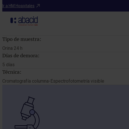
Catálogo de pruebas
Ir a HM Hospitales
Tipo de muestra:
Orina 24 h
Días de demora:
5 días
Técnica:
Cromatografía columna-Espectrofotometría visible