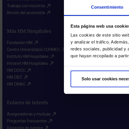
Trabaja con nosotros​
Consentimiento
Rincón del accionista​
Esta página web usa cookie
Más HM Hospitales
Las cookies de este sitio we
y analizar el tráfico. Ademá
Fundación HM​
redes sociales, publicidad y
Centro Universitario CUHMED​
que hayan recopilado a parti
Instituto HM Hospitales​
Intranet HM Hospitales​
HM CIOCC​
HM CIEC​
Solo usar cookies nece
HM CINAC​
Enlaces de interés
Aseguradoras y mutuas​
Preguntas frecuentes​
Donación de sangre​