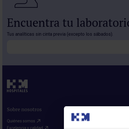
Encuentra tu laborator
Tus analíticas sin cinta previa (excepto los sábados).
Sobre nosotros
Quiénes somos​
Excelencia y calidad​