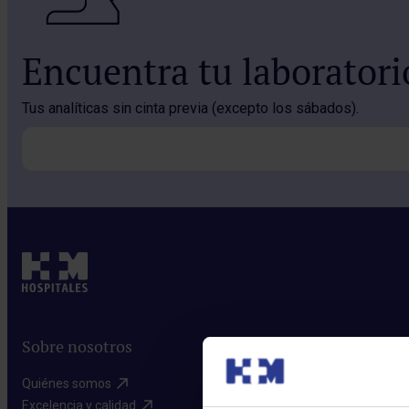
Encuentra tu laborator
Tus analíticas sin cinta previa (excepto los sábados).
Sobre nosotros
Quiénes somos​
Excelencia y calidad​