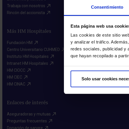
Trabaja con nosotros​
Consentimiento
Rincón del accionista​
Esta página web usa cookie
Más HM Hospitales
Las cookies de este sitio we
y analizar el tráfico. Ademá
Fundación HM​
redes sociales, publicidad y
Centro Universitario CUHMED​
que hayan recopilado a parti
Instituto HM Hospitales​
Intranet HM Hospitales​
HM CIOCC​
HM CIEC​
Solo usar cookies nece
HM CINAC​
Enlaces de interés
Aseguradoras y mutuas​
Preguntas frecuentes​
Donación de sangre​