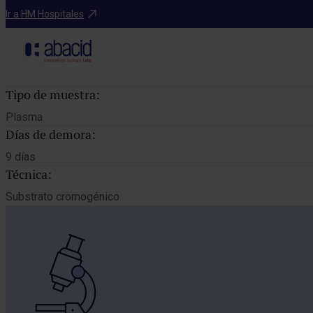
Catálogo de pruebas
Ir a HM Hospitales
Tipo de muestra:
Plasma
Días de demora:
9 días
Técnica:
Substrato cromogénico