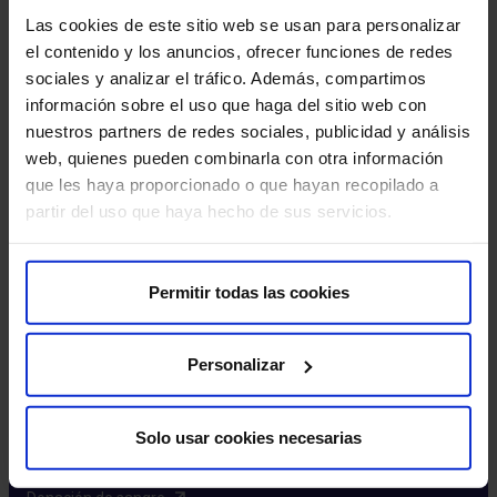
Excelencia y calidad​
Las cookies de este sitio web se usan para personalizar
Trabaja con nosotros​
el contenido y los anuncios, ofrecer funciones de redes
Rincón del accionista​
sociales y analizar el tráfico. Además, compartimos
información sobre el uso que haga del sitio web con
Más HM Hospitales
nuestros partners de redes sociales, publicidad y análisis
web, quienes pueden combinarla con otra información
Fundación HM​
que les haya proporcionado o que hayan recopilado a
Centro Universitario CUHMED​
partir del uso que haya hecho de sus servicios.
Instituto HM Hospitales​
Intranet HM Hospitales​
HM CIOCC​
Permitir todas las cookies
HM CIEC​
HM CINAC​
Personalizar
Enlaces de interés
Solo usar cookies necesarias
Aseguradoras y mutuas​
Preguntas frecuentes​