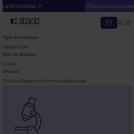
Catálogo de pruebas
Ir a HM Hospitales
Acceso a profesional
PIRUVATO
Tipo de muestra:
Sangre total
Días de demora:
4 días
Técnica:
Cinética-Espectrofotometría ultravioleta