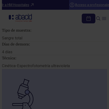
Catálogo de pruebas
Ir a HM Hospitales
Acceso a profesional
PIRUVATO
Tipo de muestra:
Sangre total
Días de demora:
4 días
Técnica:
Cinética-Espectrofotometría ultravioleta