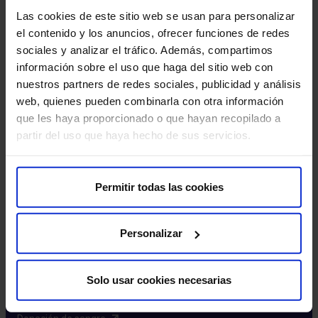
Excelencia y calidad​
Las cookies de este sitio web se usan para personalizar
Trabaja con nosotros​
el contenido y los anuncios, ofrecer funciones de redes
Rincón del accionista​
sociales y analizar el tráfico. Además, compartimos
información sobre el uso que haga del sitio web con
Más HM Hospitales
nuestros partners de redes sociales, publicidad y análisis
web, quienes pueden combinarla con otra información
Fundación HM​
que les haya proporcionado o que hayan recopilado a
Centro Universitario CUHMED​
partir del uso que haya hecho de sus servicios.
Instituto HM Hospitales​
Intranet HM Hospitales​
HM CIOCC​
Permitir todas las cookies
HM CIEC​
HM CINAC​
Personalizar
Enlaces de interés
Solo usar cookies necesarias
Aseguradoras y mutuas​
Preguntas frecuentes​