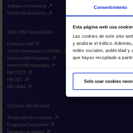
Trabaja con nosotros​
Consentimiento
Rincón del accionista​
Esta página web usa cookie
Más HM Hospitales
Las cookies de este sitio we
y analizar el tráfico. Ademá
Fundación HM​
redes sociales, publicidad y
Centro Universitario CUHMED​
que hayan recopilado a parti
Instituto HM Hospitales​
Intranet HM Hospitales​
HM CIOCC​
HM CIEC​
Solo usar cookies nece
HM CINAC​
Enlaces de interés
Aseguradoras y mutuas​
Preguntas frecuentes​
Donación de sangre​