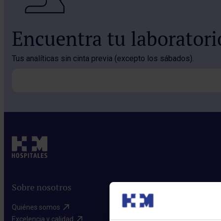
Encuentra tu laborator
Tus analíticas sin cinta previa (excepto los sábados).
Sobre nosotros
Quiénes somos​
Excelencia y calidad​