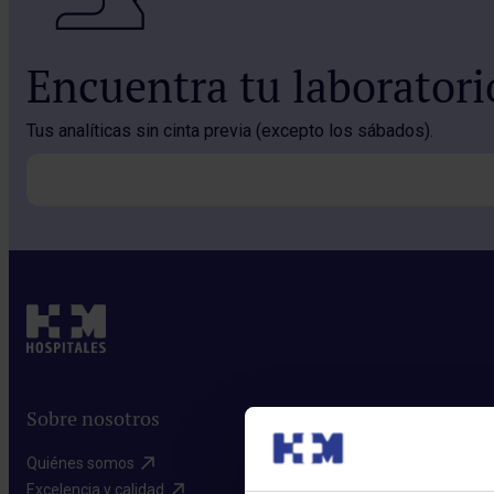
Encuentra tu laborator
Tus analíticas sin cinta previa (excepto los sábados).
Sobre nosotros
Quiénes somos​
Excelencia y calidad​