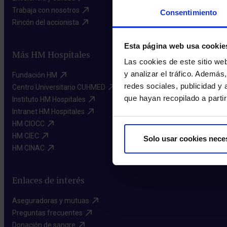
Trabaja con nosotros​
Consentimiento
Rincón del accionista​
Esta página web usa cookie
Más HM Hospitales
Las cookies de este sitio we
y analizar el tráfico. Ademá
Fundación HM​
redes sociales, publicidad y
Centro Universitario CUHMED​
que hayan recopilado a parti
Instituto HM Hospitales​
Intranet HM Hospitales​
HM CIOCC​
HM CIEC​
Solo usar cookies nece
HM CINAC​
Enlaces de interés
Aseguradoras y mutuas​
Preguntas frecuentes​
Donación de sangre​