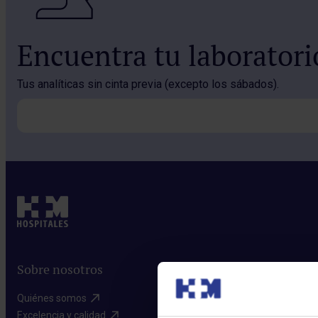
Encuentra tu laborator
Tus analíticas sin cinta previa (excepto los sábados).
Sobre nosotros
Quiénes somos​
Excelencia y calidad​