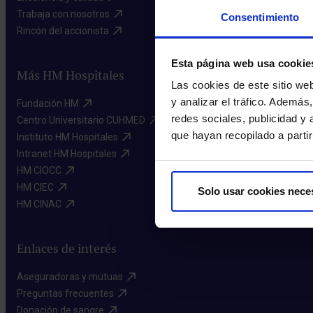
Trabaja con nosotros​
Consentimiento
Rincón del accionista​
Esta página web usa cookie
Más HM Hospitales
Las cookies de este sitio we
y analizar el tráfico. Ademá
Fundación HM​
redes sociales, publicidad y
Centro Universitario CUHMED​
que hayan recopilado a parti
Instituto HM Hospitales​
Intranet HM Hospitales​
HM CIOCC​
HM CIEC​
Solo usar cookies nece
HM CINAC​
Enlaces de interés
Aseguradoras y mutuas​
Preguntas frecuentes​
Donación de sangre​