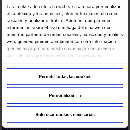
Excelencia y calidad​
Las cookies de este sitio web se usan para personalizar
Trabaja con nosotros​
el contenido y los anuncios, ofrecer funciones de redes
Rincón del accionista​
sociales y analizar el tráfico. Además, compartimos
información sobre el uso que haga del sitio web con
Más HM Hospitales
nuestros partners de redes sociales, publicidad y análisis
web, quienes pueden combinarla con otra información
Fundación HM​
que les haya proporcionado o que hayan recopilado a
Centro Universitario CUHMED​
partir del uso que haya hecho de sus servicios.
Instituto HM Hospitales​
Intranet HM Hospitales​
HM CIOCC​
Permitir todas las cookies
HM CIEC​
HM CINAC​
Personalizar
Enlaces de interés
Solo usar cookies necesarias
Aseguradoras y mutuas​
Preguntas frecuentes​