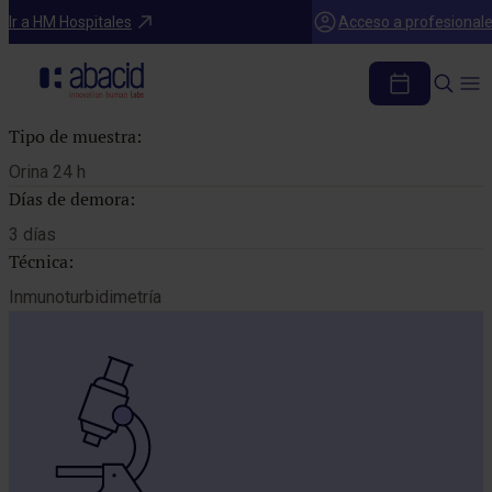
Catálogo de pruebas
Ir a HM Hospitales
Acceso a profesional
MICROALBUMINA 24H
Tipo de muestra:
Orina 24 h
Días de demora:
3 días
Técnica:
Inmunoturbidimetría