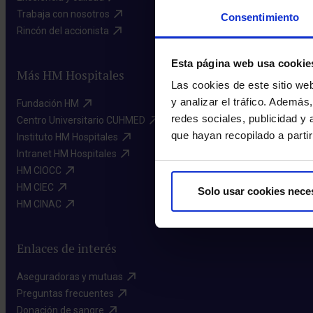
Trabaja con nosotros​
Consentimiento
Rincón del accionista​
Esta página web usa cookie
Más HM Hospitales
Las cookies de este sitio we
y analizar el tráfico. Ademá
Fundación HM​
redes sociales, publicidad y
Centro Universitario CUHMED​
que hayan recopilado a parti
Instituto HM Hospitales​
Intranet HM Hospitales​
HM CIOCC​
HM CIEC​
Solo usar cookies nece
HM CINAC​
Enlaces de interés
Aseguradoras y mutuas​
Preguntas frecuentes​
Donación de sangre​