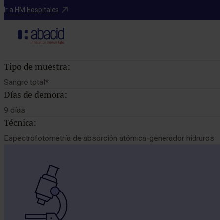
Catálogo de pruebas
Ir a HM Hospitales
Tipo de muestra:
Sangre total*
Días de demora:
9 días
Técnica:
Espectrofotometría de absorción atómica-generador hidruros