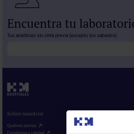
Encuentra tu laborator
Tus analíticas sin cinta previa (excepto los sábados).
Sobre nosotros
Quiénes somos​
Excelencia y calidad​