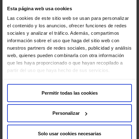
Sobre nosotros
Esta página web usa cookies
Quiénes somos​
Las cookies de este sitio web se usan para personalizar
Excelencia y calidad​
el contenido y los anuncios, ofrecer funciones de redes
Trabaja con nosotros​
sociales y analizar el tráfico. Además, compartimos
Rincón del accionista​
información sobre el uso que haga del sitio web con
nuestros partners de redes sociales, publicidad y análisis
web, quienes pueden combinarla con otra información
Más HM Hospitales
que les haya proporcionado o que hayan recopilado a
Fundación HM​
partir del uso que haya hecho de sus servicios.
Centro Universitario CUHMED​
Instituto HM Hospitales​
Intranet HM Hospitales​
Permitir todas las cookies
HM CIOCC​
HM CIEC​
Personalizar
HM CINAC​
Solo usar cookies necesarias
Enlaces de interés