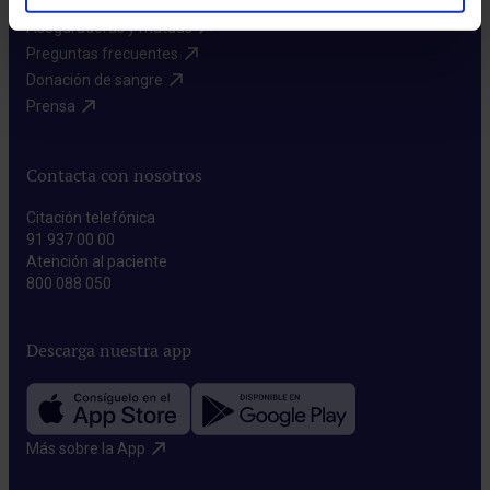
Aseguradoras y mutuas​
Preguntas frecuentes​
Donación de sangre​
Prensa​
Contacta con nosotros
Citación telefónica
91 937 00 00
Atención al paciente
800 088 050
Descarga nuestra app
Más sobre la App​