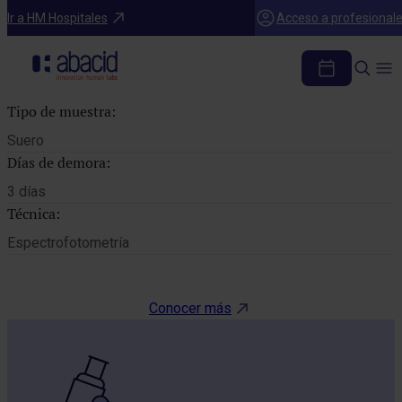
Catálogo de pruebas
Ir a HM Hospitales
Acceso a profesional
MAGNESIO
Tipo de muestra:
Suero
Días de demora:
3 días
Técnica:
Espectrofotometría
Conocer más