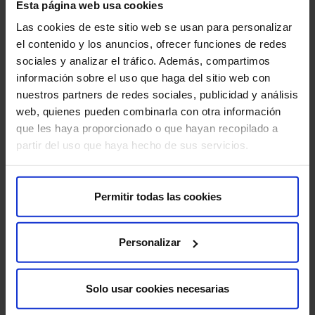
Esta página web usa cookies
Quiénes somos​
Excelencia y calidad​
Las cookies de este sitio web se usan para personalizar
Trabaja con nosotros​
el contenido y los anuncios, ofrecer funciones de redes
Rincón del accionista​
sociales y analizar el tráfico. Además, compartimos
información sobre el uso que haga del sitio web con
nuestros partners de redes sociales, publicidad y análisis
Más HM Hospitales
web, quienes pueden combinarla con otra información
que les haya proporcionado o que hayan recopilado a
Fundación HM​
partir del uso que haya hecho de sus servicios.
Centro Universitario CUHMED​
Instituto HM Hospitales​
Intranet HM Hospitales​
Permitir todas las cookies
HM CIOCC​
HM CIEC​
HM CINAC​
Personalizar
Enlaces de interés
Solo usar cookies necesarias
Aseguradoras y mutuas​