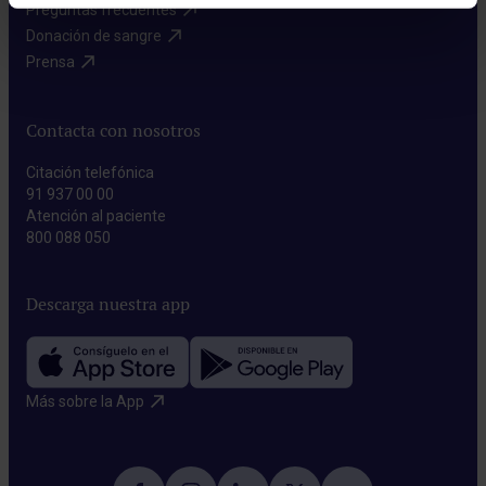
Preguntas frecuentes​
Donación de sangre​
Prensa​
Contacta con nosotros
Citación telefónica
91 937 00 00
Atención al paciente
800 088 050
Descarga nuestra app
Más sobre la App​