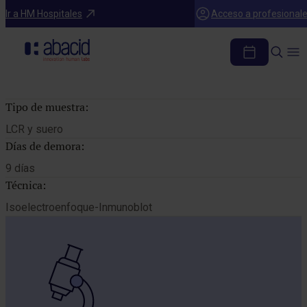
Catálogo de pruebas
Ir a HM Hospitales
Acceso a profesional
INMUNOFIJACION LCR (BANDAS
OLIGOCLONALES)
Tipo de muestra:
LCR y suero
Días de demora:
9 días
Técnica:
Isoelectroenfoque-Inmunoblot