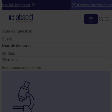
Catálogo de pruebas
Ir a HM Hospitales
Acceso a profesional
INHIBINA B
Tipo de muestra:
Suero
Días de demora:
32 días
Técnica:
Enzimoinmunoanálisis