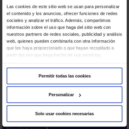
Excelencia y calidad​
Las cookies de este sitio web se usan para personalizar
Trabaja con nosotros​
el contenido y los anuncios, ofrecer funciones de redes
Rincón del accionista​
sociales y analizar el tráfico. Además, compartimos
información sobre el uso que haga del sitio web con
Más HM Hospitales
nuestros partners de redes sociales, publicidad y análisis
web, quienes pueden combinarla con otra información
Fundación HM​
que les haya proporcionado o que hayan recopilado a
Centro Universitario CUHMED​
partir del uso que haya hecho de sus servicios.
Instituto HM Hospitales​
Intranet HM Hospitales​
HM CIOCC​
Permitir todas las cookies
HM CIEC​
HM CINAC​
Personalizar
Enlaces de interés
Solo usar cookies necesarias
Aseguradoras y mutuas​
Preguntas frecuentes​