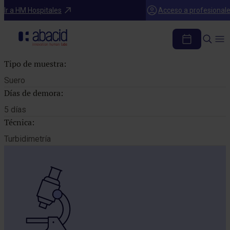
Catálogo de pruebas
Ir a HM Hospitales
Acceso a profesional
IGG SUBCLASE 1
Tipo de muestra:
Suero
Días de demora:
5 días
Técnica:
Turbidimetría