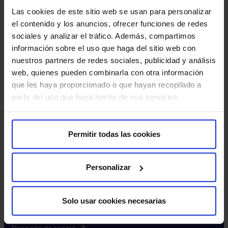
Excelencia y calidad​
Las cookies de este sitio web se usan para personalizar
Trabaja con nosotros​
el contenido y los anuncios, ofrecer funciones de redes
Rincón del accionista​
sociales y analizar el tráfico. Además, compartimos
información sobre el uso que haga del sitio web con
Más HM Hospitales
nuestros partners de redes sociales, publicidad y análisis
web, quienes pueden combinarla con otra información
Fundación HM​
que les haya proporcionado o que hayan recopilado a
Centro Universitario CUHMED​
partir del uso que haya hecho de sus servicios.
Instituto HM Hospitales​
Intranet HM Hospitales​
HM CIOCC​
Permitir todas las cookies
HM CIEC​
HM CINAC​
Personalizar
Enlaces de interés
Solo usar cookies necesarias
Aseguradoras y mutuas​
Preguntas frecuentes​