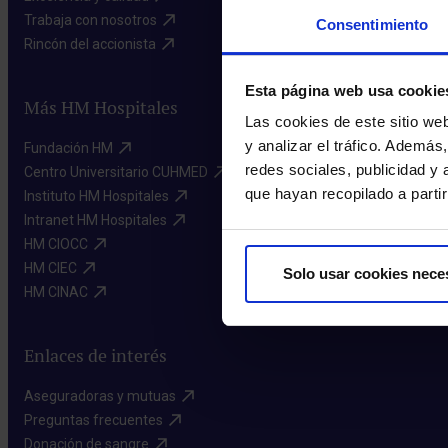
Trabaja con nosotros​
Consentimiento
Rincón del accionista​
Esta página web usa cookie
Más HM Hospitales
Las cookies de este sitio we
y analizar el tráfico. Ademá
Fundación HM​
redes sociales, publicidad y
Centro Universitario CUHMED​
que hayan recopilado a parti
Instituto HM Hospitales​
Intranet HM Hospitales​
HM CIOCC​
HM CIEC​
Solo usar cookies nece
HM CINAC​
Enlaces de interés
Aseguradoras y mutuas​
Preguntas frecuentes​
Donación de sangre​