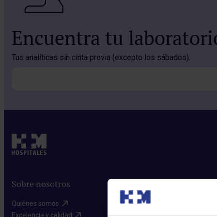
Encuentra tu laborator
Tus analíticas sin cinta previa (excepto los sábados).
Sobre nosotros
Quiénes somos​
Excelencia y calidad​