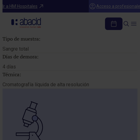
Catálogo de pruebas
Ir a HM Hospitales
Acceso a profesional
HEMOGLOBINA A2
Tipo de muestra:
Sangre total
Días de demora:
4 días
Técnica:
Cromatografía líquida de alta resolución