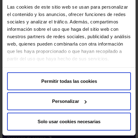
Excelencia y calidad​
Las cookies de este sitio web se usan para personalizar
Trabaja con nosotros​
el contenido y los anuncios, ofrecer funciones de redes
Rincón del accionista​
sociales y analizar el tráfico. Además, compartimos
información sobre el uso que haga del sitio web con
Más HM Hospitales
nuestros partners de redes sociales, publicidad y análisis
web, quienes pueden combinarla con otra información
Fundación HM​
que les haya proporcionado o que hayan recopilado a
Centro Universitario CUHMED​
partir del uso que haya hecho de sus servicios.
Instituto HM Hospitales​
Intranet HM Hospitales​
HM CIOCC​
Permitir todas las cookies
HM CIEC​
HM CINAC​
Personalizar
Enlaces de interés
Solo usar cookies necesarias
Aseguradoras y mutuas​
Preguntas frecuentes​