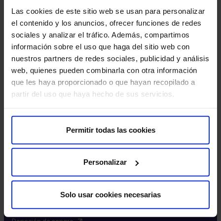
Excelencia y calidad​
Las cookies de este sitio web se usan para personalizar
Trabaja con nosotros​
el contenido y los anuncios, ofrecer funciones de redes
Rincón del accionista​
sociales y analizar el tráfico. Además, compartimos
información sobre el uso que haga del sitio web con
Más HM Hospitales
nuestros partners de redes sociales, publicidad y análisis
web, quienes pueden combinarla con otra información
Fundación HM​
que les haya proporcionado o que hayan recopilado a
Centro Universitario CUHMED​
partir del uso que haya hecho de sus servicios.
Instituto HM Hospitales​
Intranet HM Hospitales​
HM CIOCC​
Permitir todas las cookies
HM CIEC​
HM CINAC​
Personalizar
Enlaces de interés
Solo usar cookies necesarias
Aseguradoras y mutuas​
Preguntas frecuentes​