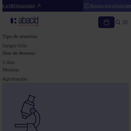
Catálogo de pruebas
Ir a HM Hospitales
Acceso a profesional
GRUPO SANGUINEO Y RH
Tipo de muestra:
Sangre total
Días de demora:
3 días
Técnica:
Aglutinación