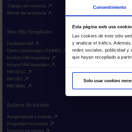
Trabaja con nosotros​
Consentimiento
Rincón del accionista​
Esta página web usa cookie
Más HM Hospitales
Las cookies de este sitio we
y analizar el tráfico. Ademá
Fundación HM​
redes sociales, publicidad y
Centro Universitario CUHMED​
que hayan recopilado a parti
Instituto HM Hospitales​
Intranet HM Hospitales​
HM CIOCC​
HM CIEC​
Solo usar cookies nece
HM CINAC​
Enlaces de interés
Aseguradoras y mutuas​
Preguntas frecuentes​
Donación de sangre​