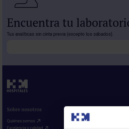
Encuentra tu laborator
Tus analíticas sin cinta previa (excepto los sábados).
Sobre nosotros
Quiénes somos​
Excelencia y calidad​