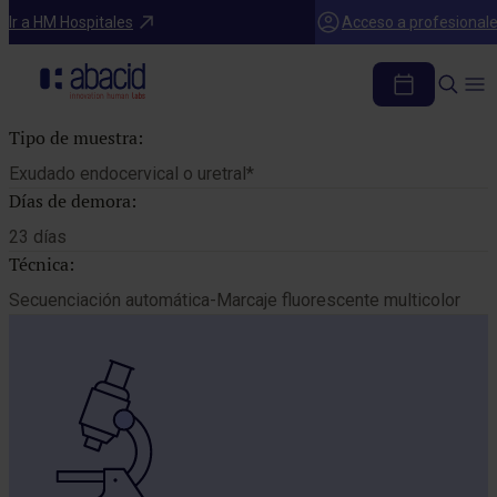
Catálogo de pruebas
Ir a HM Hospitales
Acceso a profesional
GENOTIPO HPV
Tipo de muestra:
Exudado endocervical o uretral*
Días de demora:
23 días
Técnica:
Secuenciación automática-Marcaje fluorescente multicolor