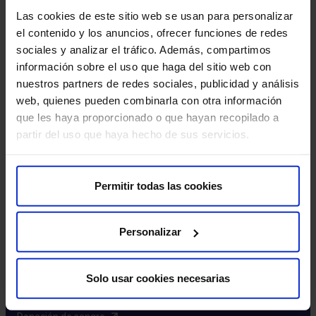
Excelencia y calidad​
Las cookies de este sitio web se usan para personalizar
Trabaja con nosotros​
el contenido y los anuncios, ofrecer funciones de redes
Rincón del accionista​
sociales y analizar el tráfico. Además, compartimos
información sobre el uso que haga del sitio web con
Más HM Hospitales
nuestros partners de redes sociales, publicidad y análisis
web, quienes pueden combinarla con otra información
Fundación HM​
que les haya proporcionado o que hayan recopilado a
Centro Universitario CUHMED​
partir del uso que haya hecho de sus servicios.
Instituto HM Hospitales​
Intranet HM Hospitales​
HM CIOCC​
Permitir todas las cookies
HM CIEC​
HM CINAC​
Personalizar
Enlaces de interés
Solo usar cookies necesarias
Aseguradoras y mutuas​
Preguntas frecuentes​